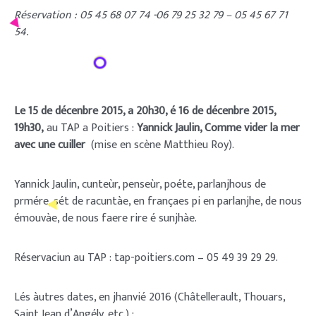
Réservation : 05 45 68 07 74 -06 79 25 32 79 – 05 45 67 71
54.
Le 15 de décenbre 2015, a 20h30, é 16 de décenbre 2015,
19h30,
au TAP a Poitiers :
Yannick Jaulin, Comme vider la mer
avec une cuiller
(mise en scène Matthieu Roy).
Yannick Jaulin, cunteùr, penseùr, poéte, parlanjhous de
prmére, sét de racuntàe, en françaes pi en parlanjhe, de nous
émouvàe, de nous faere rire é sunjhàe.
Réservaciun au TAP : tap-poitiers.com – 05 49 39 29 29.
Lés àutres dates, en jhanvié 2016 (Châtellerault, Thouars,
Saint Jean d’Angély, etc.) :