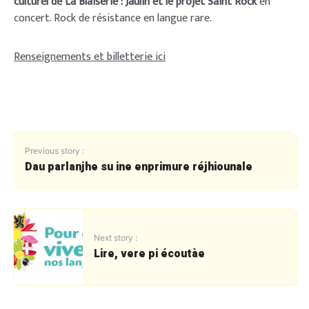
culturel de La Blaiserie : Jaulin et le projet Saint Rock
en
concert. Rock de résistance en langue rare.
Renseignements et billetterie ici
Previous story :
Dau parlanjhe su ine enprimure réjhiounale
Next story :
Lire, vere pi écoutàe