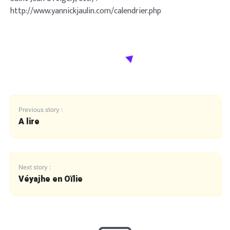
http://www.yannickjaulin.com/calendrier.php
Previous story :
A lire
Next story :
Véyajhe en Oïlie