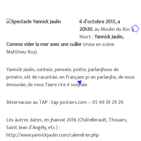
6 d’octobre 2015, a
20h30
, au Moulin du Roc a
Niort :
Yannick Jaulin,
Comme vider la mer
avec une cuiller
(mise en scène
Matthieu Roy).
Yannick Jaulin, cunteùr, penseùr, poéte, parlanjhous de
prmére, sét de racuntàe, en françaes pi en parlanjhe, de nous
émouvàe, de nous faere rire é sunjhàe.
Réservaciun au TAP : tap-poitiers.com – 05 49 39 29 29.
Lés àutres dates, en jhanvié 2016 (Châtellerault, Thouars,
Saint Jean d’Angély, etc.) :
http://www.yannickjaulin.com/calendrier.php