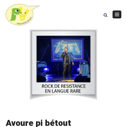
Skip
to
content
Navig
Menu
Avoure pi bétout