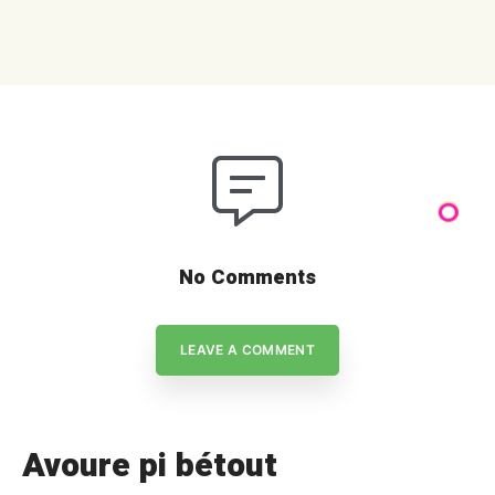
étai présentàe mun livre […]
No Comments
LEAVE A COMMENT
Avoure pi bétout