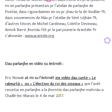
mi en parlanjhe présentais pr l’atelàe de parlanjhe de
Poetàe, daus rigourdaenes en ou pr çhau-la-la de Voullàe-79,
daus souvenences de Nàu pr l’atelàe de Sént Léjhàe-79,
d’àutres tésces de Michel Cardineau, Colette Devineau,
Annick Barré. Jhornàu fét pr la parçounerie Arantéle. Pr
s’abounàe :
www.arantele.org
.
Dau parlanjhe en vidéo su éntrnét :
Eric Nowak
at mi su l’éntrnét
ine vidéo dau cunte « Le
rabeurtâ » ou « L’élection du roi des oiseaux »
que l’avét
racuntai en parlanjhe a la jhornàie dau parlanjhe matrnàu a
Chaillé-les-Marais le 4 de mar 2017.