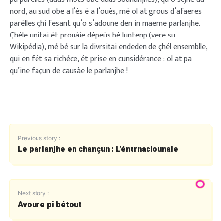
nord, au sud obe a l’és é a l’oués, mé ol at grous d’afaeres
parélles çhi fesant qu’o s’adoune den in maeme parlanjhe.
Çhéle unitai ét prouàie dépeùs bé luntenp (
vere su
Wikipédia
), mé bé sur la divrsitai endeden de çhél ensemblle,
qui en fét sa richéce, ét prise en cunsidérance : ol at pa
qu’ine façun de causàe le parlanjhe !
Previous story :
Le parlanjhe en chançun : L'éntrnaciounale
Next story :
Avoure pi bétout