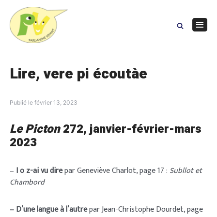
Skip
to
content
Navig
Menu
Lire, vere pi écoutàe
Publié le
février 13, 2023
Le Picton
272
, janvier-février-mars
2023
–
I o z-ai vu dire
par Geneviève Charlot, page 17 :
Subllot et
Chambord
– D’une langue à l’autre
par Jean-Christophe Dourdet, page