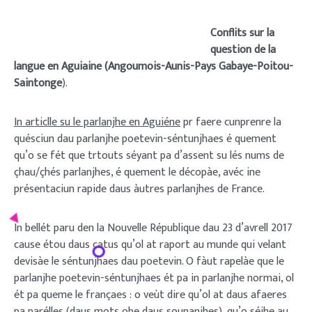
Conflits sur la
question de la
langue en Aguiaine (Angoumois-Aunis-Pays Gabaye-Poitou-
Sainton
ge
).
In articlle su le parlanjhe en Aguiéne
pr faere cunprenre la
quésciun dau parlanjhe poetevin-séntunjhaes é quement
qu’o se fét que trtouts séyant pa d’assent su lés nums de
çhau/çhés parlanjhes, é quement le décopàe, avéc ine
présentaciun rapide daus àutres parlanjhes de France.
In bellét paru den la Nouvelle République dau 23 d’avrell 2017
cause étou daus catus qu’ol at raport au munde qui velant
devisàe le séntunjhaes dau poetevin. O fàut rapelàe que le
parlanjhe poetevin-séntunjhaes ét pa in parlanjhe normai, ol
ét pa queme le françaes : o veùt dire qu’ol at daus afaeres
pa parélles (daus mots obe daus sounanjhes), qu’o séjhe au