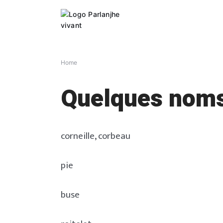
Skip
to
content
Home
Quelques noms
corneille, corbeau
pie
buse