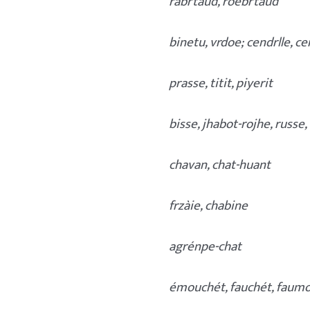
rabrtàud, roebrtàud
binetu, vrdoe; cendrlle, ce
prasse, titit, piyerit
bisse, jhabot-rojhe, russe,
chavan, chat-huant
frzàie, chabine
agrénpe-chat
émouchét, fauchét, faum