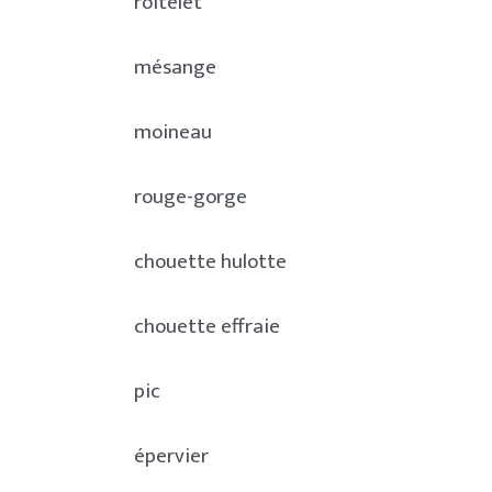
roitelet
mésange
moineau
rouge-gorge
chouette hulotte
chouette effraie
pic
épervier