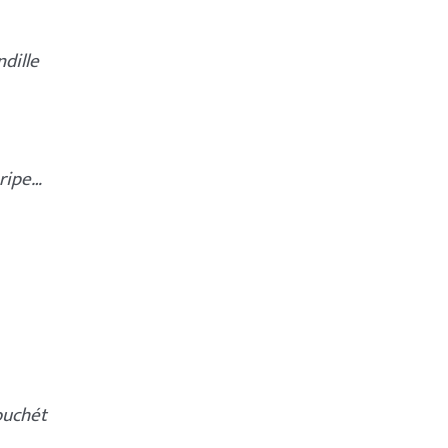
ndille
 ripe…
ouchét