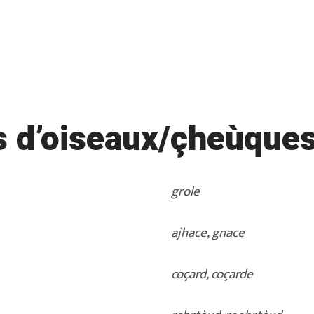
 d’oiseaux/çheùques
grole
ajhace, gnace
coçard, coçarde