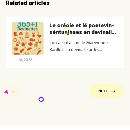
Related articles
Le créole et lé poetevin-
séntunjhaes en devinalle
(segunde poquét)
Ine racuntaciun de Maryvonne
Barillot. La devinalle pr lés
rencuntres daus parlanjhes entr le
juin 18, 2023
créole pi le poetevin-séntonjhaes.
Vere la prmàe poquét. Deu souliés
vernis dann karton jone : la
nèfleDeux souliers vernis dans un
carton jaune : la nèfle Mé en
NEXT
poetevin-séntunjhaes :Qu’ét-o
qu’at cénq ales é cénc ousE qui vole
pa au brout ?Qu’est-ce qui a […]