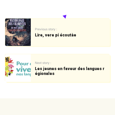
Previous story :
Lire, vere pi écoutàe
Next story :
Les jeunes en faveur des langues r
égionales