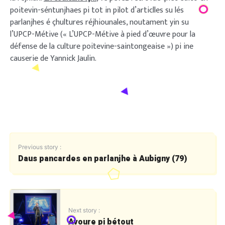
poitevin-séntunjhaes pi tot in pilot d’articlles su lés
parlanjhes é çhultures réjhiounales, noutament yin su
l’UPCP-Métive (« L’UPCP-Métive à pied d’œuvre pour la
défense de la culture poitevine-saintongeaise ») pi ine
causerie de Yannick Jaulin.
Previous story :
Daus pancardes en parlanjhe à Aubigny (79)
Next story :
Avoure pi bétout