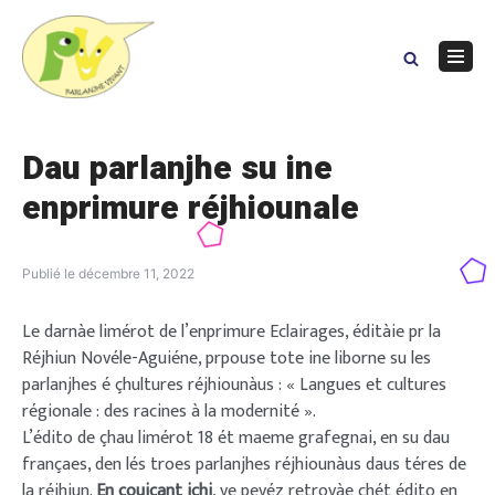
Skip
to
content
Navig
Menu
Dau parlanjhe su ine
enprimure réjhiounale
Publié le
décembre 11, 2022
Le darnàe limérot de l’enprimure Eclairages, éditàie pr la
Réjhiun Novéle-Aguiéne, prpouse tote ine liborne su les
parlanjhes é çhultures réjhiounàus : « Langues et cultures
régionale : des racines à la modernité ».
L’édito de çhau limérot 18 ét maeme grafegnai, en su dau
françaes, den lés troes parlanjhes réjhiounàus daus téres de
la réjhiun.
En couicant içhi
, ve pevéz retrovàe çhét édito en