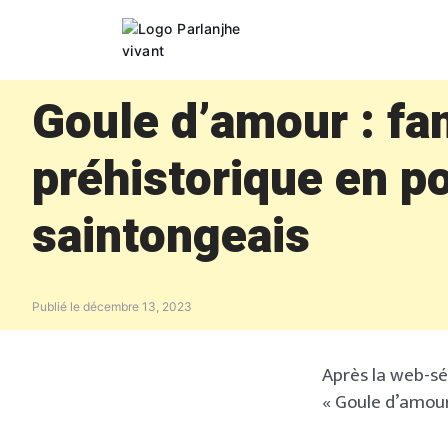
Skip
to
content
Goule d’amour : fan
préhistorique en po
saintongeais
Publié le
décembre 13, 2023
Après la web-sér
« Goule d’amour