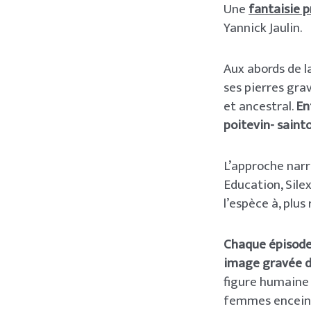
Une
fantaisie 
Yannick Jaulin.
Aux abords de l
ses pierres gra
et ancestral.
En
poitevin- saint
L’approche narr
Education, Sile
l’espèce à, plu
Chaque épisode 
image gravée d
figure humaine
femmes enceint