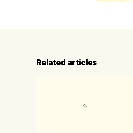
Related articles
Fonds Valière :
exposition à
Parthenay
décembre 13, 2023