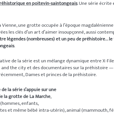
préhistorique en poitevin-saintongeais
. Une série écrite
a Vienne, une grotte occupée à l’époque magdalénienne 
vées les clés d’un art d’aimer insoupçonné, aussi contem
tre légendes (nombreuses) et un peu de préhistoire… le
ongeais
.
ative de la série est un mélange dynamique entre X-File
x and the city et des documentaires sur la préhistoire —
s récemment, Dames et princes de la préhistoire.
de la série s’appuie sur une
e la grotte de La Marche
,
 (hommes, enfants,
es et même bébé intra-utérin), animal (mammouth, féli