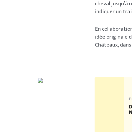
cheval jusqu’à 
indiquer un trai
En collaboratio
idée originale d
Châteaux, dans 
P
D
N