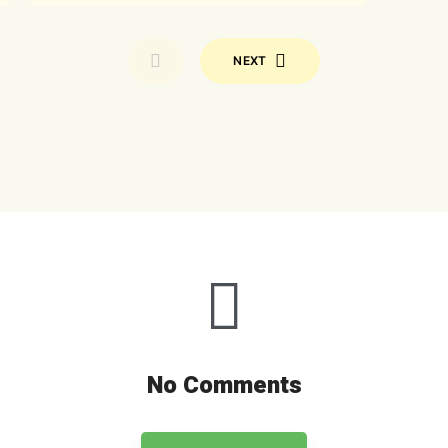
cultures
régionales de
France
NEXT
No Comments