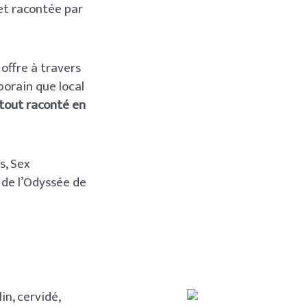
 et racontée par
offre à travers
porain que local
 tout raconté en
s, Sex
 de l’Odyssée de
n, cervidé,