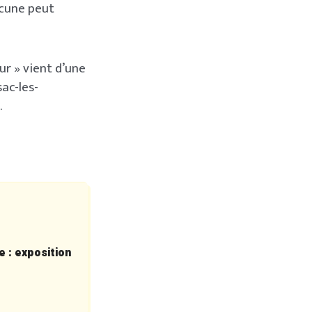
acune peut
ur » vient d’une
sac-les-
.
e : exposition