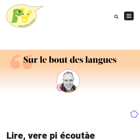
Skip
to
content
Navig
Menu
Lire, vere pi écoutàe