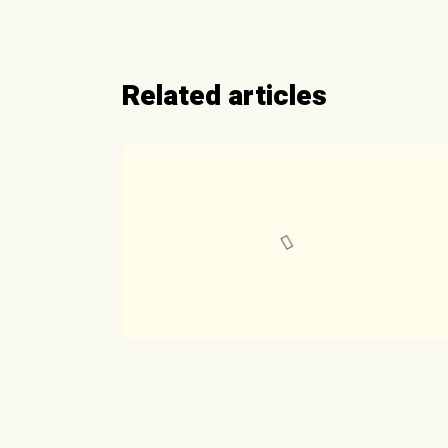
Related articles
Journée de la
langue
maternelle le 9
mars à Melleran
(79)
février 11, 2024