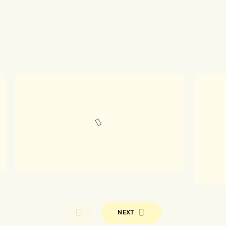
Goule d’amour :
Int
fantaisie
Fel
préhistorique en
Ve
poitevin-
saintongeais
décembre 13, 2023
mai 15,
NEXT