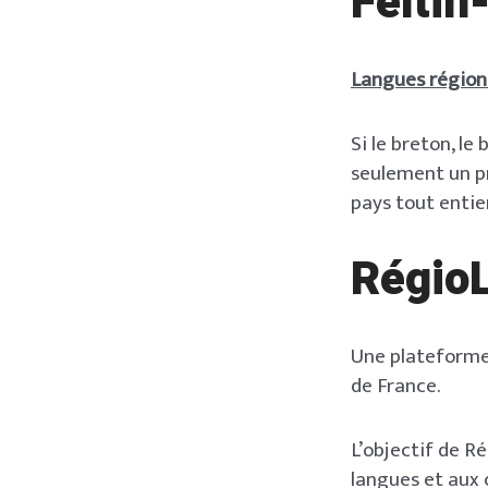
Feltin
Langues régiona
Si le breton, le
seulement un pr
pays tout entier
Régio
Une plateforme 
de France.
L’objectif de R
langues et aux c