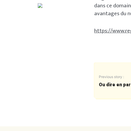
dans ce domaine
avantages du n
https://www.re
Previous story :
Ou dire en par