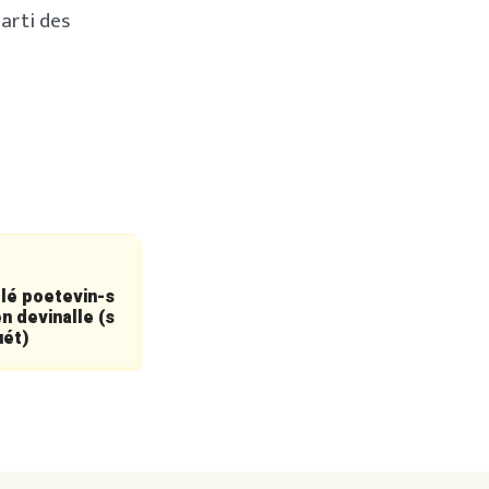
parti des
 lé poetevin-s
n devinalle (s
uét)