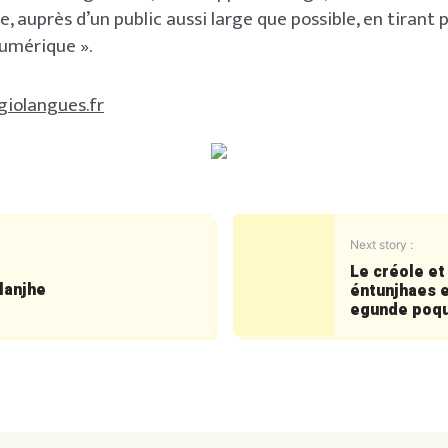
, auprès d’un public aussi large que possible, en tirant 
umérique ».
giolangues.fr
Next story :
Le créole et
lanjhe
éntunjhaes e
egunde poq