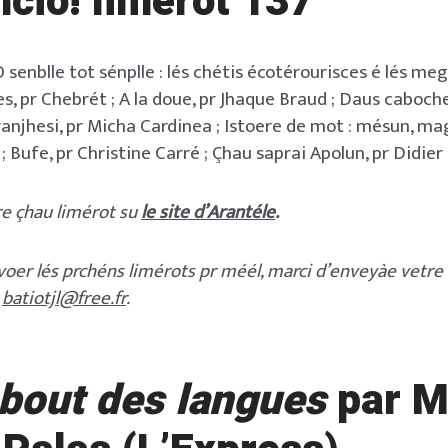
cio! limérot 137
 senblle tot sénplle : lés chétis écotérourisces é lés m
, pr Chebrét ; A la doue, pr Jhaque Braud ; Daus caboche
ranjhesi, pr Micha Cardinea ; Istoere de mot : mésun, mag
; Bufe, pr Christine Carré ; Çhau saprai Apolun, pr Didie
re çhau limérot su
le site d’Arantéle
.
evoer lés prchéns limérots pr méél, marci d’enveyàe vet
a
batiotjl@free.fr
.
 bout des langues
par M