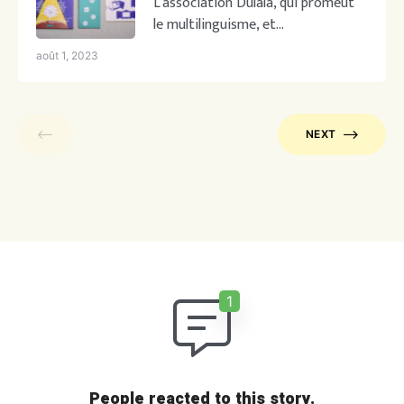
L’association Dulala, qui promeut
plurilingues
le multilinguisme, et
l’association Les tables des
août 1, 2023
matières présentent Kamilala, une
mallette pour les acteurs éducatifs
accompagnant des enfants de 6 à
12 ans. Elle contient tout le
NEXT
nécessaire pour découvrir le
kamishibaï et se lancer dans la
création de son propre Kamishibaï
plurilingue. Kamishibaï (紙芝居 en
japonais) signifie « théâtre de […]
People reacted to this story.