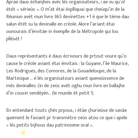
Apràe daus échanjhes avéc lés organisateùrs, i ae vu qu’ol
étét « sérieùs ». O m’at étai ésplliquai que cheùqu’in de la
Réuniun avét mun livre 365 devinettes +1 é que le téme dau
salun étét su la devinalle en créole. Alore l’ariant étai
ounourais d’énvitàe in éxenplle de la Métropole qui lou
pllését !
Daus représentants é daus écrivours de prtout voure qu’o
cause le créole aviant étai énvitais : la Guyane, l’ile Maurice,
Les Rodrigues, des Comores, de la Gouadeloupe, de la
Martinique … é lés organisatours aviant queneùssence de
més devinalles. (in de zeùs avét oghu mun livre en ballajhe
d’in cousin vendéyén… (le munde ét petit !).
En entendant touts çhés prpous, i étàe çhurieùse de savàe
quement le fasiant pr transmétre zeùs atou ce que i apele
« lés petits bijhous dau patrimoene oral ».