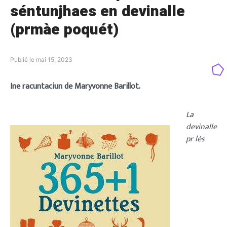
séntunjhaes en devinalle
(prmàe poquét)
Publié le
mai 15, 2023
Ine racuntaciun de Maryvonne Barillot.
La
devinalle
pr lés