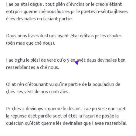
I ae pa étai déçue : tout pllén d’évrdins pr le créole étiant
entrpris queme ché nousàutres pr le poetevin-séntunjheaes
é lés devinalles en fasiant partie.
Daus beas livres ilustrais avant étai éditais pr lés draules
(bén mae que ché nous).
I ae oghu le plési de vere qu’o y en avét daus devinalles bén
ressenbllantes a ché nous.
Ol at rén d’étounant vu qu’ine partie de la populaciun de
çhés iles vént de nos cuntràies.
Pr çhés « devinays » queme le desant, i ae pu vere que soet
la répunse étét parélle soet ol étét la façun de posàe la
quésciun qu’étét queme lés devinalles que i avae rassenbllai.