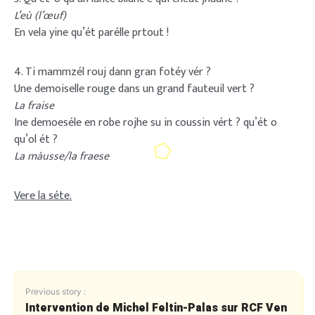
L’eù (l’œuf)
En vela yine qu’ét parélle prtout !
4. Ti mammzél rouj dann gran fotéy vér ?
Une demoiselle rouge dans un grand fauteuil vert ?
La fraise
Ine demoeséle en robe rojhe su in coussin vért ? qu’ét o
qu’ol ét ?
La màusse/la fraese
Vere la séte.
Previous story :
Intervention de Michel Feltin-Palas sur RCF Ven