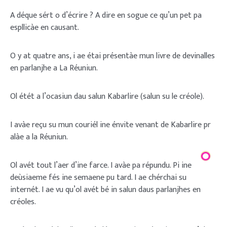
A déque sért o d’écrire ? A dire en sogue ce qu’un pet pa
espllicàe en causant.
O y at quatre ans, i ae étai présentàe mun livre de devinalles
en parlanjhe a La Réuniun.
Ol étét a l’ocasiun dau salun Kabarlire (salun su le créole).
I avàe reçu su mun couriél ine énvite venant de Kabarlire pr
alàe a la Réuniun.
Ol avét tout l’aer d’ine farce. I avàe pa répundu. Pi ine
deùsiaeme fés ine semaene pu tard. I ae chérchai su
internét. I ae vu qu’ol avét bé in salun daus parlanjhes en
créoles.