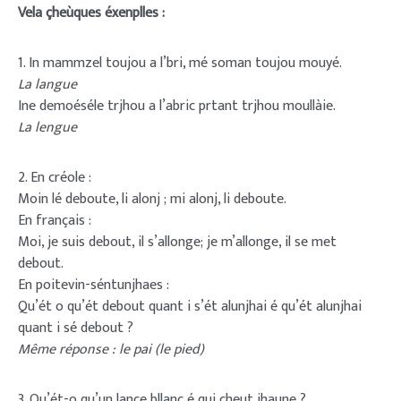
Vela çheùques éxenplles :
1. In mammzel toujou a l’bri, mé soman toujou mouyé.
La langue
Ine demoéséle trjhou a l’abric prtant trjhou moullàie.
La lengue
2. En créole :
Moin lé deboute, li alonj ; mi alonj, li deboute.
En français :
Moi, je suis debout, il s’allonge; je m’allonge, il se met
debout.
En poitevin-séntunjhaes :
Qu’ét o qu’ét debout quant i s’ét alunjhai é qu’ét alunjhai
quant i sé debout ?
Même réponse : le pai (le pied)
3. Qu’ét-o qu’un lance bllanc é qui cheut jhaune ?