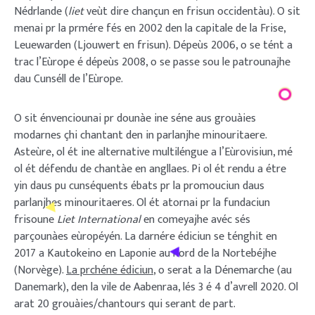
Nédrlande (
liet
veùt dire chançun en frisun occidentàu). O sit
menai pr la prmére fés en 2002 den la capitale de la Frise,
Leuewarden (Ljouwert en frisun). Dépeùs 2006, o se tént a
trac l’Eùrope é dépeùs 2008, o se passe sou le patrounajhe
dau Cunséll de l’Eùrope.
O sit énvenciounai pr dounàe ine séne aus grouàies
modarnes çhi chantant den in parlanjhe minouritaere.
Asteùre, ol ét ine alternative multiléngue a l’Eùrovisiun, mé
ol ét défendu de chantàe en angllaes. Pi ol ét rendu a étre
yin daus pu cunséquents ébats pr la promouciun daus
parlanjhes minouritaeres. Ol ét atornai pr la fundaciun
frisoune
Liet International
en comeyajhe avéc sés
parçounàes eùropéyén. La darnére édiciun se ténghit en
2017 a Kautokeino en Laponie au nord de la Nortebéjhe
(Norvège).
La prchéne édiciun
, o serat a la Dénemarche (au
Danemark), den la vile de Aabenraa, lés 3 é 4 d’avrell 2020. Ol
arat 20 grouàies/chantours qui serant de part.