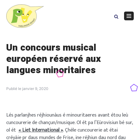
Skip
to
content
Navig
Menu
Un concours musical
européen réservé aux
langues minoritaires
Publié le
janvier 9, 2020
Lés parlanjhes réjhiounàus é minouritaeres avant étou leù
cuncourerie de chançun/musique. Ol ét pa l’Eùrovisiun bé sur,
ol ét
« Liet International »
. Çhéle cuncourerie at étai
créyàie pr daus mundes de Frise, ine réjhiun dau nord dau