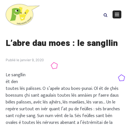
Skip
to
content
Navig
Menu
L’abre dau moes : le sangllin
Publié le
janvier 9, 2020
Le sangllin
ét den
toutes lés palisses. O s’apele atou boes-punai. Ol ét de çhés
boessuns çhi sant agaulais toutes lés annàies pr faere daus
béles palisses, avéc lés ajhérs, lés maelàes, lés varas… Un le
repére surtout en ivér quant l’at pu de feùlles : sés branches
sant rojhe sang. Sun num vént de la. Sés feùlles sant bén
ovales é toutes lés nérvures abenant a l’éstrémitai de la