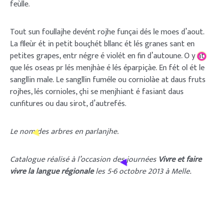
feùlle.
Tout sun foullajhe devént rojhe funçai dés le moes d’aout.
La flleùr ét in petit bouçhét bllanc ét lés granes sant en
petites grapes, entr négre é violét en fin d’autoune. O y at
que lés oseas pr lés menjhàe é lés éparpiçàe. En fét ol ét le
sangllin male. Le sangllin fuméle ou corniolàe at daus fruts
rojhes, lés cornioles, çhi se menjhiant é fasiant daus
cunfitures ou dau sirot, d’autrefés.
Le nom des arbres en parlanjhe.
Catalogue réalisé à l’occasion des journées
Vivre et faire
vivre la langue régionale
les 5-6 octobre 2013 à Melle.