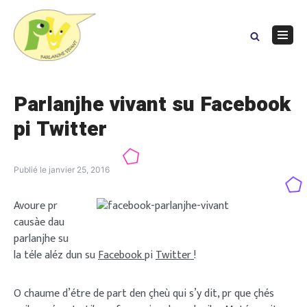
Skip
to
content
Navig
Menu
Parlanjhe vivant su Facebook
pi Twitter
Publié le
janvier 25, 2016
Avoure pr
causàe dau
parlanjhe su
la téle aléz dun su
Facebook
pi
Twitter
!
O chaume d’étre de part den çheù qui s’y dit, pr que çhés