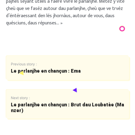
pajhes séyant utiles a faere vivre le parlanjhe. Metéz y vite
çheù que ve faséz autour dau parlanjhe, çheù que ve trvéz
d’éntéraessant den lés jhornàus, autour de vous, daus
quésciuns, daus répunses… »
Previous story :
Le parlanjhe en chançun : Ema
Next story :
Le parlanjhe en chançun : Brut dau Loubatàe (Ma
nzer)