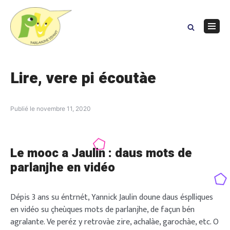
Skip
to
content
Navig
Menu
Lire, vere pi écoutàe
Publié le
novembre 11, 2020
Le mooc a Jaulin : daus mots de
parlanjhe en vidéo
Dépis 3 ans su éntrnét, Yannick Jaulin doune daus ésplliques
en vidéo su çheùques mots de parlanjhe, de façun bén
agralante. Ve peréz y retrovàe zire, achalàe, garochàe, etc. O