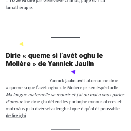
–
I o zé vu dire
par Geneviève Charlot, page 67 : La
lumathérapie.
Dirie « queme si l’avét oghu le
Molière » de Yannick Jaulin
Yannick Jaulin avét atornai ine dirie
« queme si que l’avét oghu » le Molière pr sen éspéctaclle
Ma langue maternelle va mourir et j’ai du mal à vous parler
d’amour
. Ine dirie çhi défend lés parlanjhe minouriateres et
matrnàus pi la divérsetai lénghistique é qu’ol ét poussiblle
de lire içhi
.