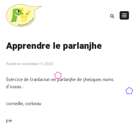
Skip
to
content
Navig
Menu
Apprendre le parlanjhe
Publié le
novembre 11, 2020
Éxércice de tranlaciun en parlanjhe de çheùques nums
d’oseas :
corneille, corbeau
pie