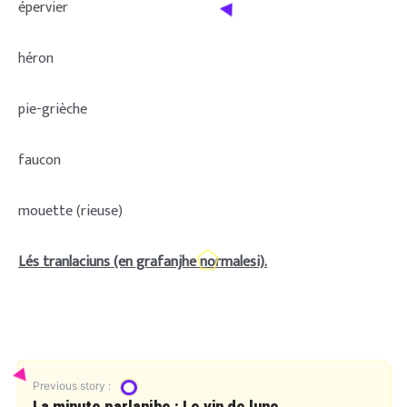
épervier
héron
pie-grièche
faucon
mouette (rieuse)
Lés tranlaciuns (en grafanjhe normalesi).
Previous story :
La minute parlanjhe : Le vin de lune