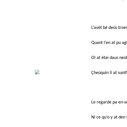
L’avét bé deùs tro
Quant l’en at pu ag
Ol at étai daus neù
Çheùquin li at sunif
Le regarde pa en-su
Ni ce qu’o y at den