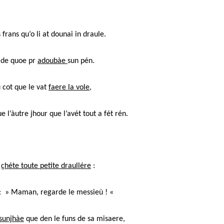
s frans qu’o li at dounai in draule.
t de quoe pr
adoubàe
sun pén.
u cot que le vat
faere la vole
,
 l’àutre jhour que l’avét tout a fét rén.
u
çhéte toute petite draullére
:
e : » Maman, regarde le messieù ! «
sunjhàe
que den le funs de sa misaere,