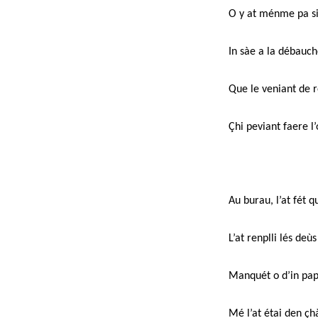
O y at ménme pa sis
In sàe a la débauche
Que le veniant de 
Çhi peviant faere l
Au burau, l’at fét q
L’at renplli lés deù
Manquét o d’in papà
Mé l’at étai den çh