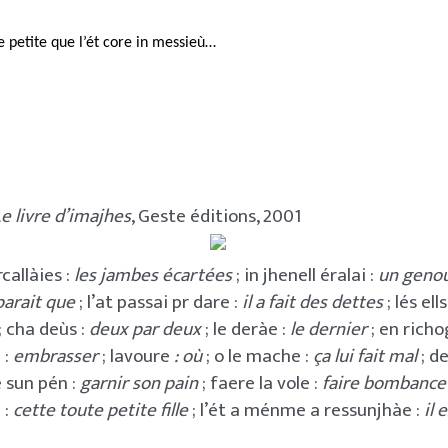
e petite que l’ét core in messieù…
e livre d’imajhes
, Geste éditions, 2001
callàies :
les jambes écartées
; in jhenell éralai :
un genou
 parait que
; l’at passai pr dare :
il a fait des dettes
; lés ells
; cha deùs :
deux par deux
; le deràe :
le dernier
; en rich
 :
embrasser
; lavoure
: où
; o le mache :
ça lui fait mal
; d
 sun pén :
garnir son pain
; faere la vole :
faire bombance 
 :
cette toute petite fille
; l’ét a ménme a ressunjhàe :
il 