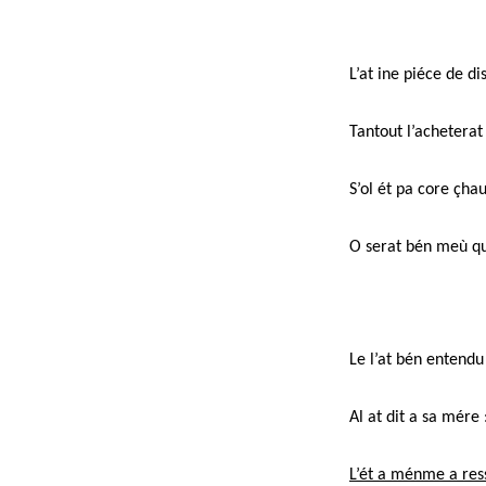
L’at ine piéce de di
Tantout l’achetera
S’ol ét pa core çha
O serat bén meù que
Le l’at bén entend
Al at dit a sa mér
L’ét a ménme a res