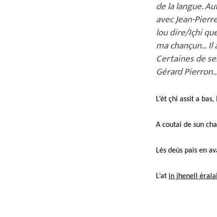
de la langue. Au
avec Jean-Pierre 
lou dire/Içhi qu
ma chançun… Il a
Certaines de se
Gérard Pierron
L’ét çhi assit a bas,
A coutai de sun cha
Lés deùs pais en a
L’at
in jhenell érala