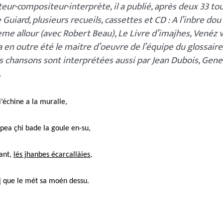
teur-compositeur-interprète, il a publié, après deux 33 to
Guiard, plusieurs recueils, cassettes et CD : A l’inbre dou t
eme allour (avec Robert Beau), Le Livre d’imajhes, Venéz
 en outre été le maitre d’oeuvre de l’équipe du glossaire
s chansons sont interprétées aussi par Jean Dubois, Gene
…
 l’échine a la muralle,
pea çhi bade la goule en-su,
vant,
lés jhanbes écarcallàies
,
i
que le mét sa moén dessu.