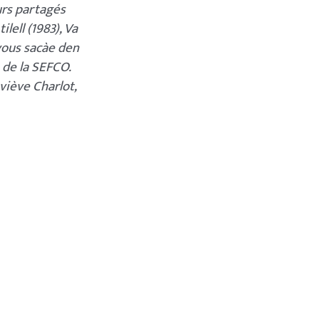
urs partagés
ilell (1983), Va
 vous sacàe den
 de la SEFCO.
viève Charlot,