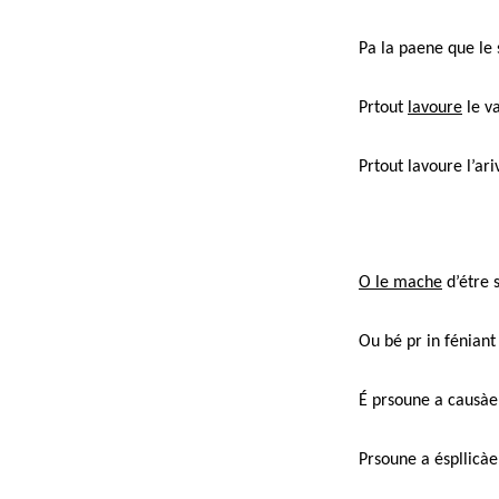
Pa la paene que le 
Prtout
lavoure
le va
Prtout lavoure l’ariv
O le mache
d’étre 
Ou bé pr in fénian
É prsoune a causàe 
Prsoune a éspllicàe