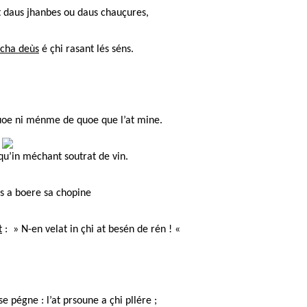
ét daus jhanbes ou daus chauçures,
cha deùs
é çhi rasant lés séns.
quoe ni ménme de quoe que l’at mine.
 qu’in méchant soutrat de vin.
ris a boere sa chopine
t
: » N-en velat in çhi at besén de rén ! «
e pégne : l’at prsoune a çhi pllére ;