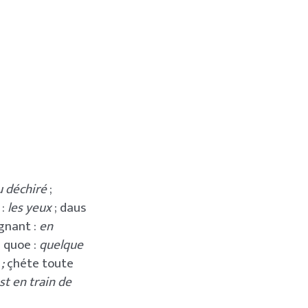
 déchiré
;
 :
les yeux
; daus
ognant :
en
e quoe :
quelque
;
çhéte toute
est en train de