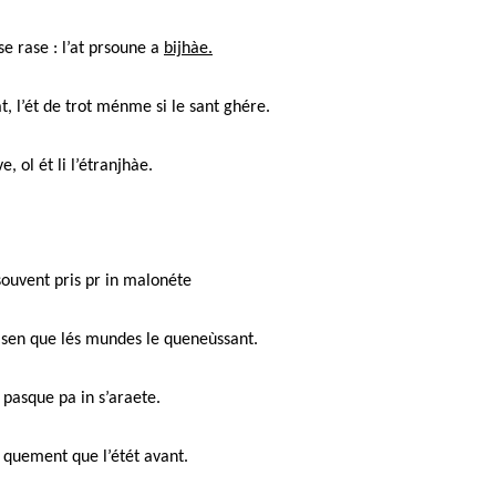
se rase : l’at prsoune a
bijhàe.
t, l’ét de trot ménme si le sant ghére.
e, ol ét li l’étranjhàe.
souvent pris pr in malonéte
t sen que lés mundes le queneùssant.
pasque pa in s’araete.
 quement que l’étét avant.