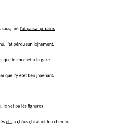
es sous, mé
l’at passai pr dare.
hu, l’at pérdu sun lojhement.
ts que le couchét a la gare.
iai que l’y étét bén jhaenant.
, le vet pa lés fighures
 lés
ells
a çhàus çhi alant lou chemin.