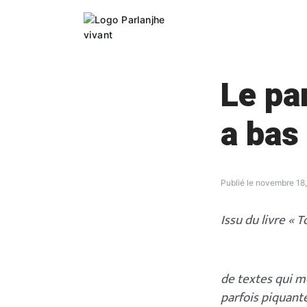
Skip
to
content
Le pa
a bas
Publié le
novembre 18
Issu du livre « 
de textes qui m
parfois piquante