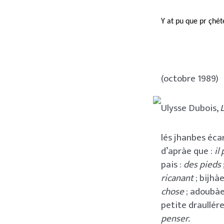
Y at pu que pr çhét
(octobre 1989)
Ulysse Dubois,
L
lés jhanbes écar
d’apràe que :
il
pais :
des pieds
ricanant
; bijhàe
chose
; adoubàe
petite draullére
penser.