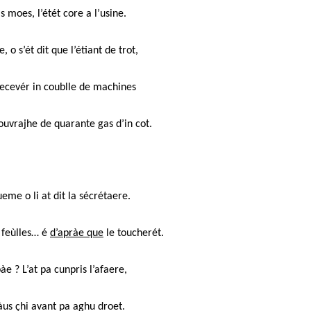
 moes, l’étét core a l’usine.
, o s’ét dit que l’étiant de trot,
recevér in coublle de machines
’ouvrajhe de quarante gas d’in cot.
ueme o li at dit la sécrétaere.
s feùlles… é
d’apràe que
le toucherét.
e ? L’at pa cunpris l’afaere,
àus çhi avant pa aghu droet.