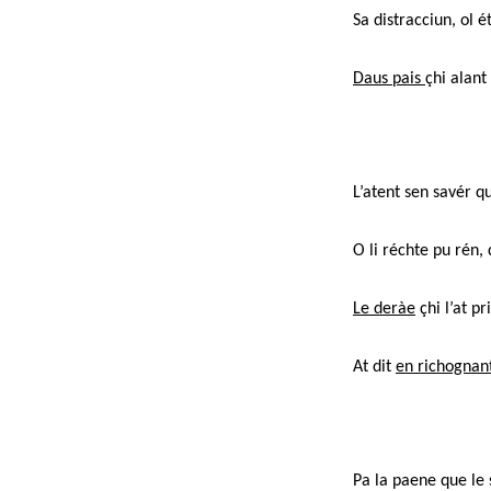
Sa distracciun, ol 
Daus pais
çhi alant
L’atent sen savér 
O li réchte pu rén,
Le deràe
çhi l’at p
At dit
en richognan
Pa la paene que le s