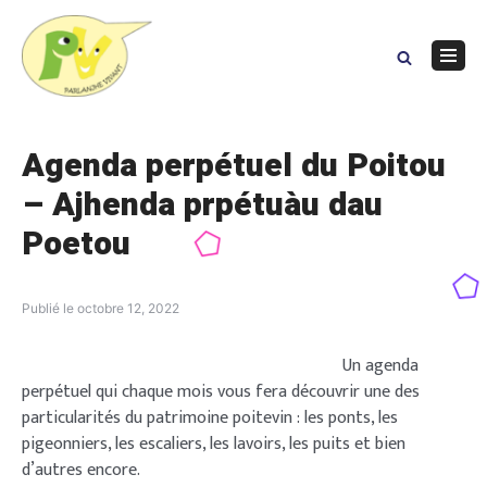
Skip
to
content
Navig
Menu
Agenda perpétuel du Poitou
– Ajhenda prpétuàu dau
Poetou
Publié le
octobre 12, 2022
Un agenda
perpétuel qui chaque mois vous fera découvrir une des
particularités du patrimoine poitevin : les ponts, les
pigeonniers, les escaliers, les lavoirs, les puits et bien
d’autres encore.