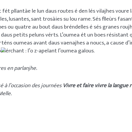
 fét pllantàe le lun daus routes é den lés vilajhes voure 
les, lusantes, sant trosàies su lou rame. Sés flleùrs fasa
es ou quatre au bout daus bréndelles é sés granes rouj
daus petits peluns vérts. L’oumea ét un boes résistant
rténs oumeas avant daus vaenajhes a noucs, a cause d’in
chérchant : l’o z-apelant l’oumea galous.
es en parlanjhe.
sé à l’occasion des journées
Vivre et faire vivre la langue 
Melle.