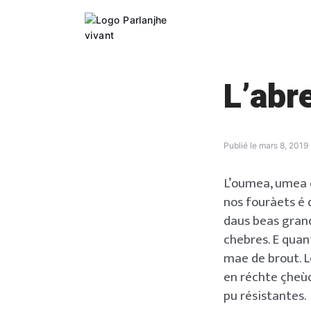
Skip
to
content
L’abr
Publié le
mars 8, 2019
L’oumea, umea o
nos fouràets é d
daus beas grand
chebres. E quant
mae de brout. L
en réchte çheùq
pu résistantes.