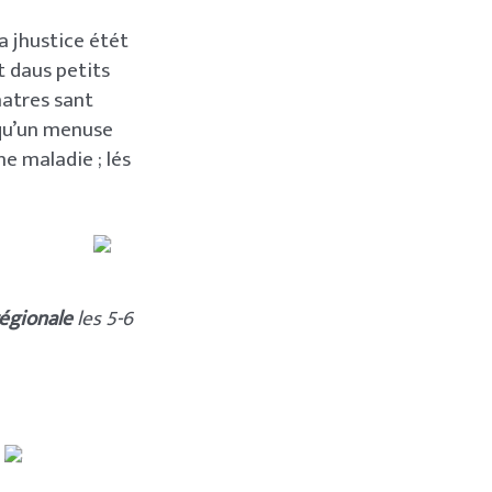
la jhustice étét
nt daus petits
hatres sant
 qu’un menuse
e maladie ; lés
régionale
les 5-6