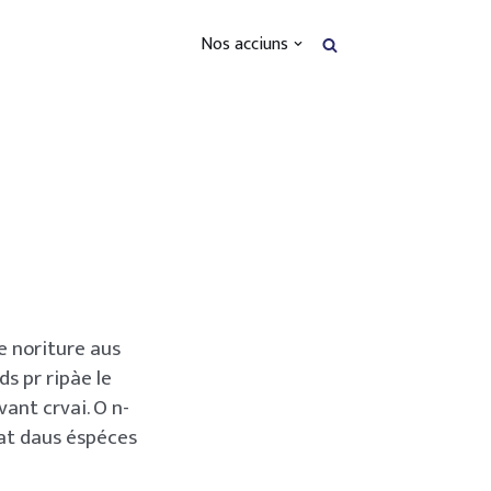
Nos acciuns
e noriture aus
ds pr ripàe le
ant crvai. O n-
 at daus éspéces