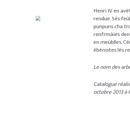
Henri IV en avét
rendue. Sés feùl
punpuns cha tro
renfrmàies den 
en meùblles. Cé
ébénistes lés re
Le nom des arbr
Catalogue réali
octobre 2013 à 