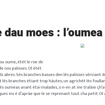
e dau moes : l’oumea
u oume, étét le roe de
e nos palisses. Ol étét
s abres. Sés branches basses den lés palisses sérviant d
 lés branches étiant trop hàutes, un agrichét lés foullar
és oumeas avant étai malades, o n-en at ine tralàie çh’av
ues ins é d’apràe que le se reprenant tout cha petit. Ol