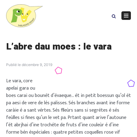
Skip
to
content
Navig
Menu
L’abre dau moes : le vara
Publié le
décembre 9, 2019
Le vara, core
apelai gara ou
boes carai ou bounét d’évaeque… ét in petit boessun qu’ol ét
pa aesi de vere de lés palisses. Sés branches avant ine forme
caràie é a sant vértes. Sés flleùrs sans si segrétes é sés
feùlles si fines qu’un le vet pa. Prtant quant arive l’autoune
l’ét abrjhai d’ine trochéte de fruts d’ine couleùr é d’ine
forme bén éspéciales : quatre petites coquelles rose vif