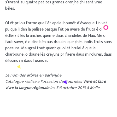
s’uvrant su quatre petites granes oranjhe çhi sant vrae
béles.
Ol ét pr lou forme que l’ét apelai bounét d’évaeque. Un vet
pu que li den la palisse pasque l’ét pa avare de fruts é ol
écllérzit lés branches queme daus chandéles de Nàu. Mé o
fàut saver, é o dire bén aus draules que çhés jholis fruts sans
poesuns. Maugrai tout quant qu’ol ét brulai é que le
charboune, o doune lés créyuns pr faere daus mirolures, daus
déssins : « daus fusins ».
Le nom des arbres en parlanjhe.
Catalogue réalisé à l’occasion des journées
Vivre et faire
vivre la langue régionale
les 5-6 octobre 2013 à Melle.