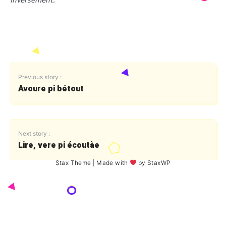
inversement.
Previous story :
Avoure pi bétout
Next story :
Lire, vere pi écoutàe
Stax Theme
| Made with
by
StaxWP