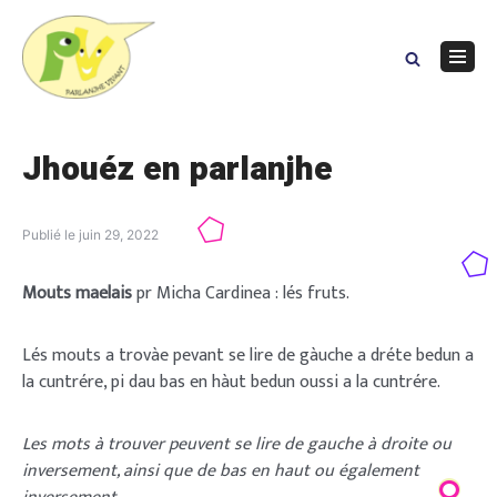
Skip
to
content
Navig
Menu
Jhouéz en parlanjhe
Publié le
juin 29, 2022
Mouts maelais
pr Micha Cardinea : lés fruts.
Lés mouts a trovàe pevant se lire de gàuche a dréte bedun a
la cuntrére, pi dau bas en hàut bedun oussi a la cuntrére.
Les mots à trouver peuvent se lire de gauche à droite ou
inversement, ainsi que de bas en haut ou également