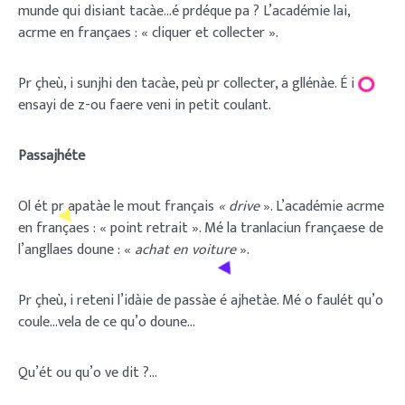
munde qui disiant tacàe…é prdéque pa ? L’académie lai,
acrme en françaes : « cliquer et collecter ».
Pr çheù, i sunjhi den tacàe, peù pr collecter, a gllénàe. É i
ensayi de z-ou faere veni in petit coulant.
Passajhéte
Ol ét pr apatàe le mout français
« drive
». L’académie acrme
en françaes : « point retrait ». Mé la tranlaciun françaese de
l’angllaes doune : «
achat en voiture
».
Pr çheù, i reteni l’idàie de passàe é ajhetàe. Mé o faulét qu’o
coule…vela de ce qu’o doune…
Qu’ét ou qu’o ve dit ?…