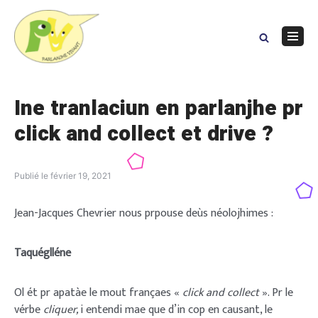
Skip
to
content
Navig
Menu
Ine tranlaciun en parlanjhe pr
click and collect et drive ?
Publié le
février 19, 2021
Jean-Jacques Chevrier nous prpouse deùs néolojhimes :
Taquéglléne
Ol ét pr apatàe le mout françaes «
click and collect
». Pr le
vérbe
cliquer,
i entendi mae que d’in cop en causant, le