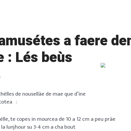
amusétes a faere den
e : Lés beùs
7
hélles de nousellàe de mae que d’ine
 cotea :
élle, te copes in mourcea de 10 a 12 cm a peu pràe
 la lunjhour su 3-4 cm a cha bout