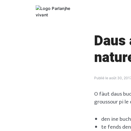
Skip
to
content
Daus 
natur
Publié le
août 30, 201
O fàut daus buc
groussour pi le
den ine buch
te fends den