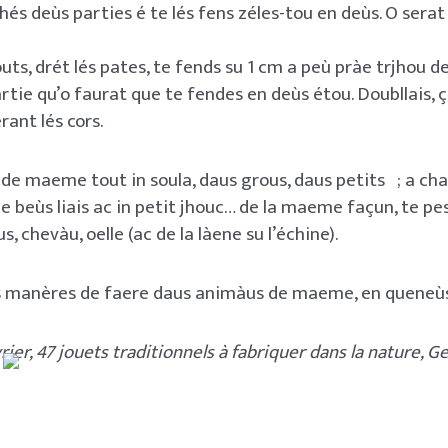
hés deùs parties é te lés fens zéles-tou en deùs. O serat
uts, drét lés pates, te fends su 1 cm a peù pràe trjhou de
artie qu’o faurat que te fendes en deùs étou. Doubllais, 
rant lés cors.
 de maeme tout in soula, daus grous, daus petits ; a cha
de beùs liais ac in petit jhouc… de la maeme façun, te pe
, chevàu, oelle (ac de la làene su l’échine).
res manères de faere daus animàus de maeme, en quene
vrier, 47 jouets traditionnels à fabriquer dans la nature, G