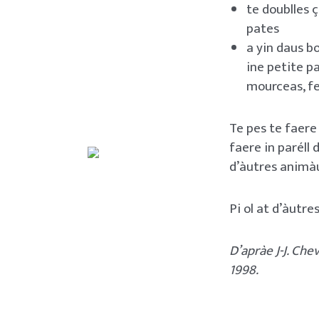
te doublles ç
pates
a yin daus bo
ine petite p
mourceas, fe
Te pes te faere
faere in paréll 
d’àutres animàus
Pi ol at d’àut
D’apràe J-J. Che
1998.