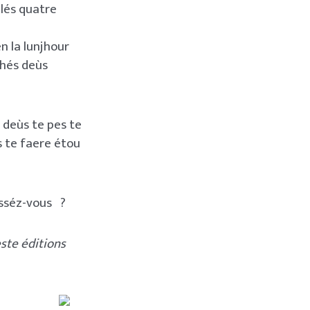
 lés quatre
n la lunjhour
çhés deùs
 deùs te pes te
s te faere étou
ùsséz-vous ?
este éditions