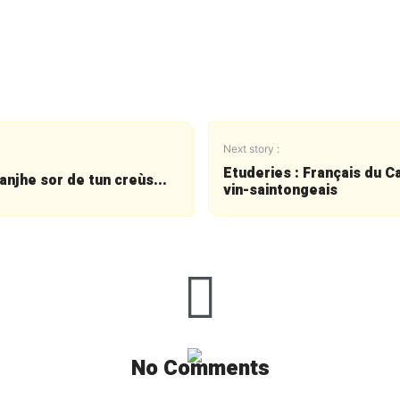
Next story :
Etuderies : Français du C
anjhe sor de tun creùs...
vin-saintongeais
No Comments