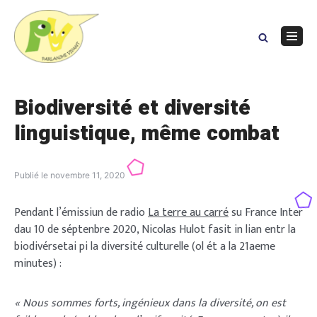
Skip
to
content
Navig
Menu
Biodiversité et diversité
linguistique, même combat
Publié le
novembre 11, 2020
Pendant l’émissiun de radio
La terre au carré
su France Inter
dau 10 de séptenbre 2020, Nicolas Hulot fasit in lian entr la
biodivérsetai pi la diversité culturelle (ol ét a la 21aeme
minutes) :
« Nous sommes forts, ingénieux dans la diversité, on est