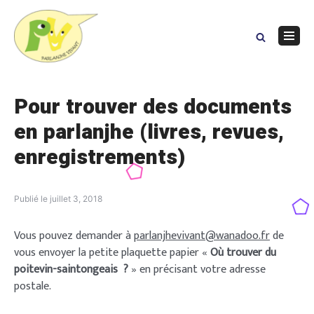
Skip
to
content
Navig
Menu
Pour trouver des documents
en parlanjhe (livres, revues,
enregistrements)
Publié le
juillet 3, 2018
Vous pouvez demander à
parlanjhevivant@wanadoo.fr
de
vous envoyer la petite plaquette papier «
Où trouver du
poitevin-saintongeais ?
» en précisant votre adresse
postale.