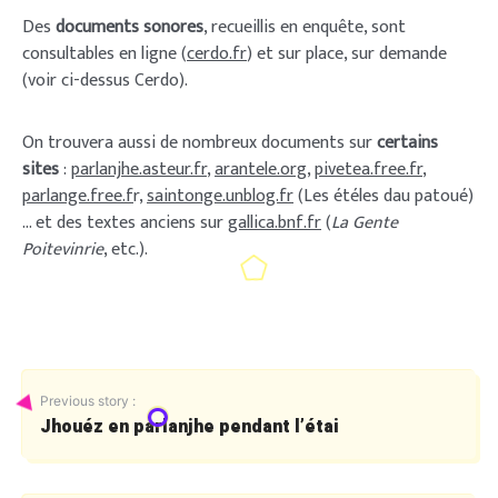
Des
documents sonores
, recueillis en enquête, sont
consultables en ligne (
cerdo.fr
) et sur place, sur demande
(voir ci-dessus Cerdo).
On trouvera aussi de nombreux documents sur
certains
sites
:
parlanjhe.asteur.fr
,
arantele.org
,
pivetea.free.fr
,
parlange.free.f
r,
saintonge.unblog.fr
(Les étéles dau patoué)
… et des textes anciens sur
gallica.bnf.fr
(
La Gente
Poitevinrie
, etc.).
Previous story :
Jhouéz en parlanjhe pendant l’étai