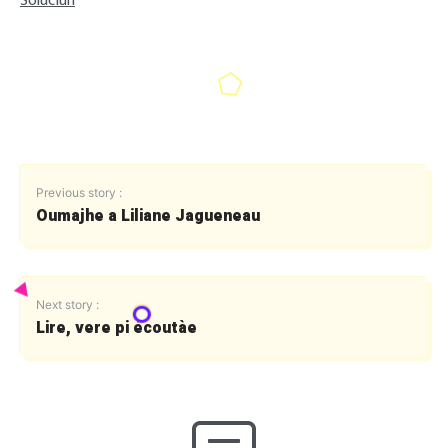
Soluciun
Previous story :
Oumajhe a Liliane Jagueneau
Next story :
Lire, vere pi écoutàe