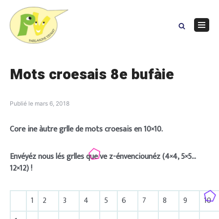
Skip
to
content
Navig
Menu
Mots croesais 8e bufàie
Publié le
mars 6, 2018
Core ine àutre grlle de mots croesais en 10×10.
Envéyéz nous lés grlles que ve z-énvenciounéz (4×4, 5×5…
12×12) !
1
2
3
4
5
6
7
8
9
10