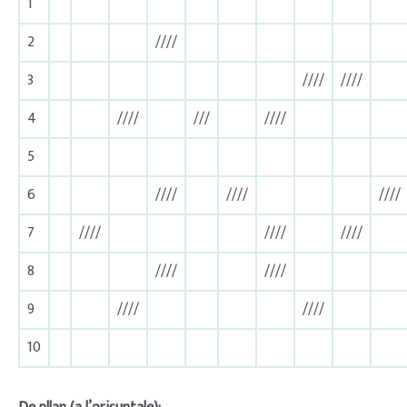
1
2
////
3
////
////
4
////
///
////
5
6
////
////
////
7
////
////
////
8
////
////
9
////
////
10