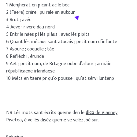
1 Menjherat en picant ac le béc
2 (Faere) crére ; pu rale en autour
3 Brut ; avéc
4 Aeve ; rivére dau nord
5 Entr le nàes pi lés piàus ; avéc lés pipits
6 Quant lés métaus sant atacais ; petit num d’infante
7 Avoure ; coquelle ; tàe
8 Réflléchi ; érunde
9 Aet ; petit num, de Brtagne oube d’allour ; armàie
républlicaene irlandaese
10 Méts en taere pr qu’o pousse ; qu’at sérvi luntenp
NB Lés mots sant écrits queme den le
dico
de Vianney
Pivetea
,
é ve lés diséz queme ve veléz, bé sur.