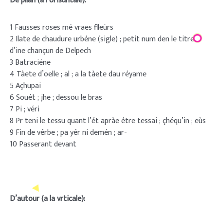
De pllan (a l’orisuntale):
1 Fausses roses mé vraes flleùrs
2 Ilate de chaudure urbéne (sigle) ; petit num den le titre
d’ine chançun de Delpech
3 Batraciéne
4 Tàete d’oelle ; al ; a la tàete dau réyame
5 Açhupai
6 Souét ; jhe ; dessou le bras
7 Pi ; véri
8 Pr teni le tessu quant l’ét apràe étre tessai ; çhéqu’in ; eùs
9 Fin de vérbe ; pa yér ni demén ; ar-
10 Passerant devant
D’autour (a la vrticale):