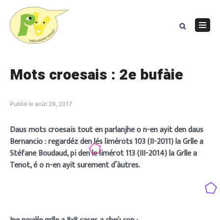
Skip
to
content
Navig
Menu
Mots croesais : 2e bufàie
Publié le
août 29, 2017
Daus mots croesais tout en parlanjhe o n-en ayit den daus
Bernancio : regardéz den lés limérots 103 (II-2011) la Grlle a
Stéfane Boudaud, pi den le limérot 113 (III-2014) la Grlle a
Tenot, é o n-en ayit surement d’àutres.