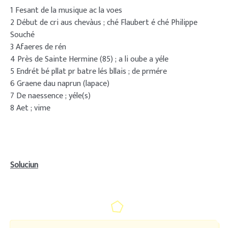
1 Fesant de la musique ac la voes
2 Début de cri aus chevàus ; ché Flaubert é ché Philippe
Souché
3 Afaeres de rén
4 Près de Sainte Hermine (85) ; a li oube a yéle
5 Endrét bé pllat pr batre lés bllais ; de prmére
6 Graene dau naprun (lapace)
7 De naessence ; yéle(s)
8 Aet ; vime
Soluciun