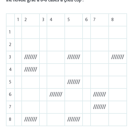
Ine novéle grlle a 8×8 cases a çheù cop :
1
2
3
4
5
6
7
8
1
2
3
///////
///////
///////
4
///////
5
///////
6
///////
///////
7
///////
8
///////
///////