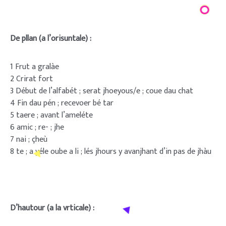
De pllan (a l’orisuntale) :
1 Frut a gralàe
2 Crirat fort
3 Début de l’alfabét ; serat jhoeyous/e ; coue dau chat
4 Fin dau pén ; recevoer bé tar
5 taere ; avant l’ameléte
6 amic ; re- ; jhe
7 nai ; çheù
8 te ; a yéle oube a li ; lés jhours y avanjhant d’in pas de jhàu
D’hautour (a la vrticale) :