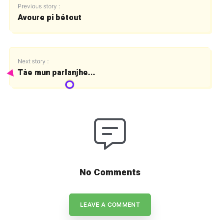
Previous story :
Avoure pi bétout
Next story :
Tàe mun parlanjhe...
No Comments
LEAVE A COMMENT