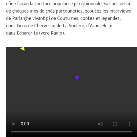
d’ine façun la çhulture populaere pi réjhiounale. Su l’activetai
de çhéques ines de çhés parçouneries, écoutéz lés interviews
de Parlanjhe vivant pi de Coutumes, contes et légendes,
daus Gens de Cherves pi de La Soulère, d’Arantéle pi
daus Echardrits (
vere Radio
).