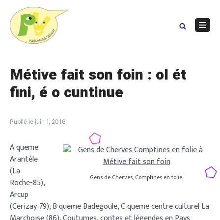
Skip
to
content
Navig
Menu
Métive fait son foin : ol ét
fini, é o cuntinue
Publié le
juin 1, 2016
A queme
Arantéle
(La
Gens de Cherves, Comptines en folie.
Roche­-85),
Arcup
(Cerizay-­79), B queme Badegoule, C queme centre culturel La
Marchoise (86), Coutumes, contes et légendes en Pays