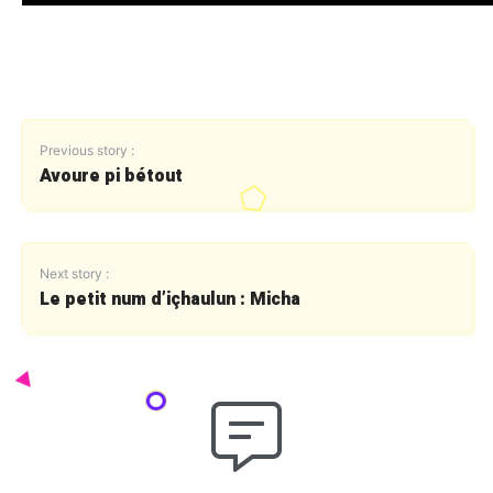
Previous story :
Avoure pi bétout
Next story :
Le petit num d’içhaulun : Micha