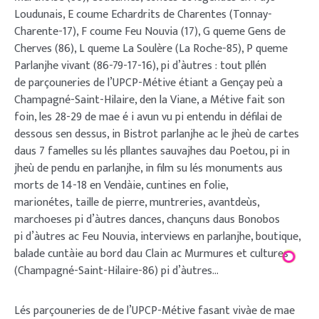
Loudunais, E coume Echardrits de Charentes (Tonnay­-
Charente-­17), F coume Feu Nouvia (17), G queme Gens de
Cherves (86), L queme La Soulère (La Roche­-85), P queme
Parlanjhe vivant (86­-79-­17-­16), pi d’àutres : tout pllén
de parçouneries de l’UPCP-­Métive étiant a Gençay peù a
Champagné­-Saint-­Hilaire, den la Viane, a Métive fait son
foin, les 28-­29 de mae é i avun vu pi entendu in défilai de
dessous sen dessus, in Bistrot parlanjhe ac le jheù de cartes
daus 7 famelles su lés pllantes sauvajhes dau Poetou, pi in
jheù de pendu en parlanjhe, in film su lés monuments aus
morts de 14­-18 en Vendàie, cuntines en folie,
marionétes, taille de pierre, muntreries, avant­deùs,
marchoeses pi d’àutres dances, chançuns daus Bonobos
pi d’àutres ac Feu Nouvia, interviews en parlanjhe, boutique,
balade cuntàie au bord dau Clain ac Murmures et cultures
(Champagné-­Saint-­Hilaire-­86) pi d’àutres…
Lés parçouneries de de l’UPCP­-Métive fasant vivàe de mae