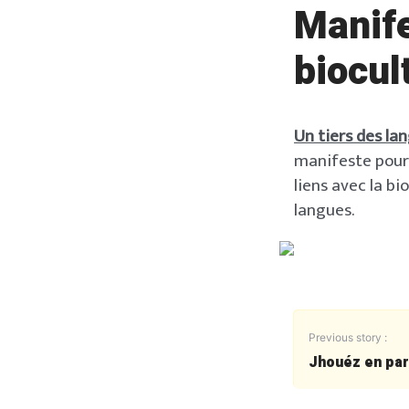
Manife
biocul
Un tiers des la
manifeste pour 
liens avec la b
langues.
Previous story :
Jhouéz en par