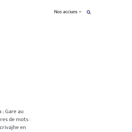
Nos acciuns
a ; Gare au
eres de mots :
écrivajhe en