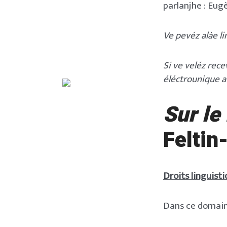
parlanjhe : Eug
Ve pevéz alàe li
Si ve veléz rec
éléctrounique 
Sur le
Feltin
Droits linguisti
Dans ce domaine