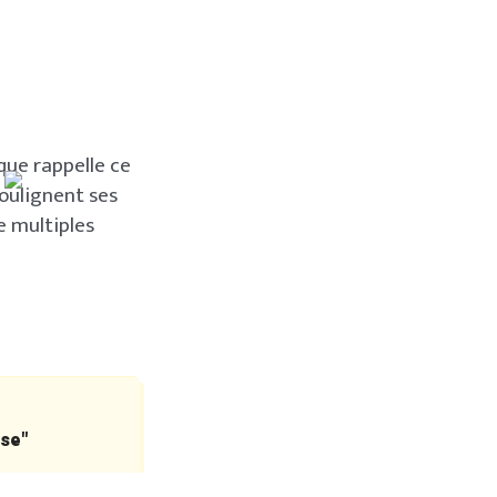
que rappelle ce
soulignent ses
e multiples
sse"