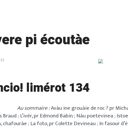
 vere pi écoutàe
022
cio! limérot 134
Au sommaire :
Avàu ine grouàie de roc ? pr Mich
s Braud ; L’ivér, pr Edmond Babin ; Nàu poetevinea ; Isto
n, chafouràe ; La foto, pr Colette Devineau ; In fasour d’