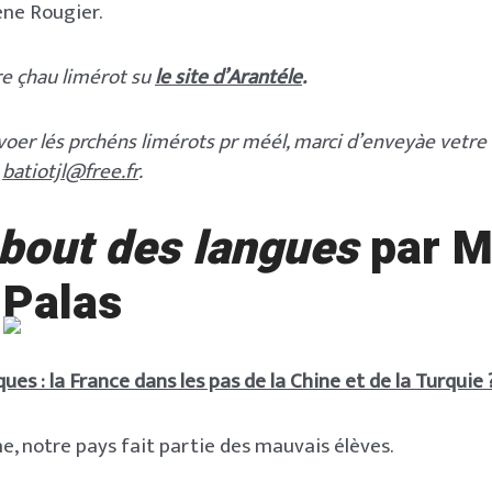
ène Rougier.
re çhau limérot su
le site d’Arantéle
.
evoer lés prchéns limérots pr méél, marci d’enveyàe vet
a
batiotjl@free.fr
.
 bout des langues
par M
-Palas
ques : la France dans les pas de la Chine et de la Turquie 
, notre pays fait partie des mauvais élèves.