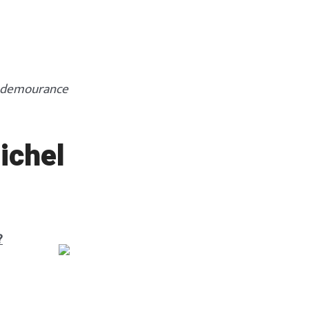
re demourance
ichel
?