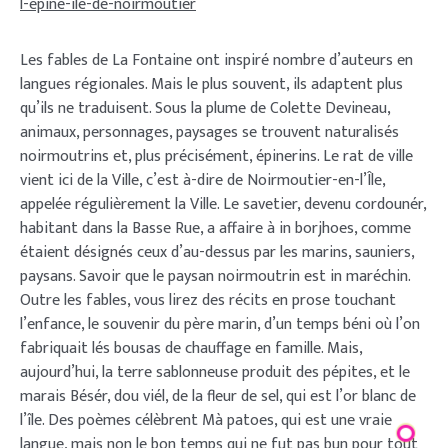
l-epine-ile-de-noirmoutier
Les fables de La Fontaine ont inspiré nombre d’auteurs en
langues régionales. Mais le plus souvent, ils adaptent plus
qu’ils ne traduisent. Sous la plume de Colette Devineau,
animaux, personnages, paysages se trouvent naturalisés
noirmoutrins et, plus précisément, épinerins. Le rat de ville
vient ici de la Ville, c’est à-dire de Noirmoutier-en-l’Île,
appelée régulièrement la Ville. Le savetier, devenu cordounér,
habitant dans la Basse Rue, a affaire à in borjhoes, comme
étaient désignés ceux d’au-dessus par les marins, sauniers,
paysans. Savoir que le paysan noirmoutrin est in maréchin.
Outre les fables, vous lirez des récits en prose touchant
l’enfance, le souvenir du père marin, d’un temps béni où l’on
fabriquait lés bousas de chauffage en famille. Mais,
aujourd’hui, la terre sablonneuse produit des pépites, et le
marais Bésér, dou viél, de la fleur de sel, qui est l’or blanc de
l’île. Des poèmes célèbrent Mà patoes, qui est une vraie
langue, mais non le bon temps qui ne fut pas bun pour tout