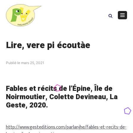
Skip
to
content
Navig
Menu
Lire, vere pi écoutàe
Publié le
mars 25, 2021
Fables et récits de l’Épine, Île de
Noirmoutier
, Colette Devineau, La
Geste, 2020.
http://www.gesteditions.com/parlanjhe/fables-et-recits-de-