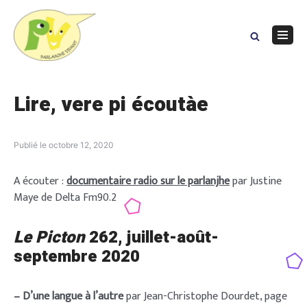
Skip
to
content
Navig
Menu
Lire, vere pi écoutàe
Publié le
octobre 12, 2020
A écouter :
documentaire radio sur le parlanjhe
par Justine
Maye de Delta Fm90.2
Le Picton
262
, juillet-août-
septembre 2020
– D’une langue à l’autre
par Jean-Christophe Dourdet, page