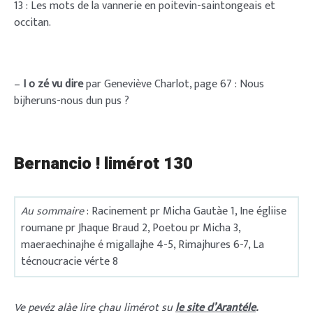
13 : Les mots de la vannerie en poitevin-saintongeais et
occitan.
–
I o zé vu dire
par Geneviève Charlot, page 67 : Nous
bijheruns-nous dun pus ?
Bernancio ! limérot 130
Au sommaire
: Racinement pr Micha Gautàe 1, Ine égliise
roumane pr Jhaque Braud 2, Poetou pr Micha 3,
maeraechinajhe é migallajhe 4-5, Rimajhures 6-7, La
técnoucracie vérte 8
Ve pevéz alàe lire çhau limérot su
le site d’Arantéle
.