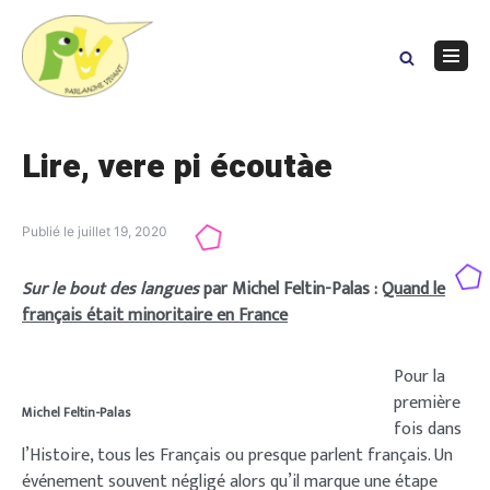
Skip
to
content
Navig
Menu
Lire, vere pi écoutàe
Publié le
juillet 19, 2020
Sur le bout des langues
par Michel Feltin-Palas :
Quand le
français était minoritaire en France
Pour la
première
Michel Feltin-Palas
fois dans
l’Histoire, tous les Français ou presque parlent français. Un
événement souvent négligé alors qu’il marque une étape