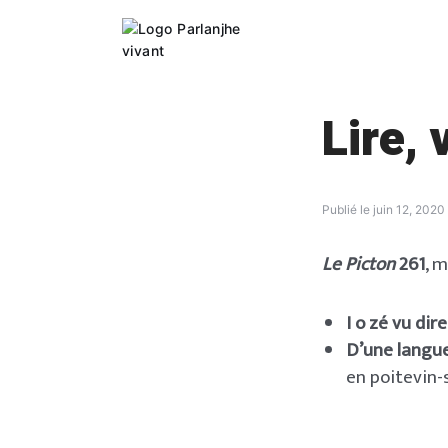
Skip
to
content
Lire, 
Publié le
juin 12, 2020
Le Picton
261
, m
I o zé vu dir
D’une langue
en poitevin-