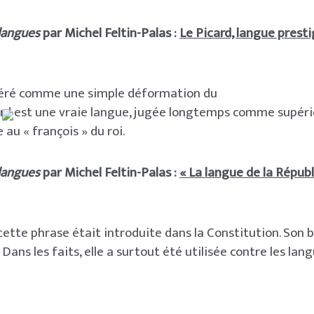
 langues
par Michel Feltin-Palas :
Le Picard, langue presti
éré comme une simple déformation du
card est une vraie langue, jugée longtemps comme supéri
e au « françois » du roi.
 langues
par Michel Feltin-Palas :
« La langue de la Républ
cette phrase était introduite dans la Constitution. Son bu
. Dans les faits, elle a surtout été utilisée contre les lan