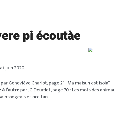
vere pi écoutàe
ai-juin 2020 :
e
par Geneviève Charlot, page 21 : Ma maisun est isolaï
 à l’autre
par JC Dourdet, page 70 : Les mots des anima
saintongeais et occitan.