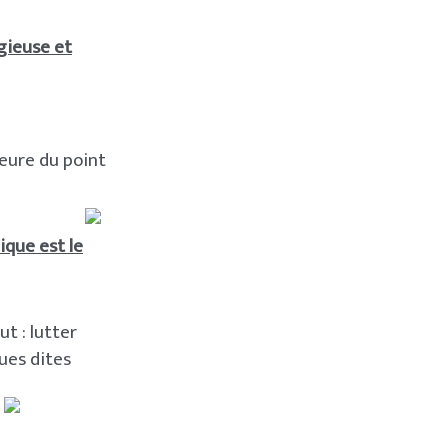
gieuse et
eure du point
ique est le
t : lutter
gues dites