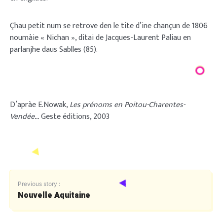
Çhau petit num se retrove den le tite d’ine chançun de 1806
noumàie « Nichan », ditai de Jacques-Laurent Paliau en
parlanjhe daus Sablles (85).
D’apràe E.Nowak,
Les prénoms en Poitou-Charentes-
Vendée…
Geste éditions, 2003
Previous story :
Nouvelle Aquitaine