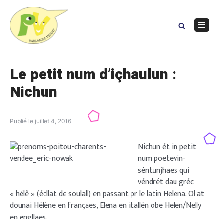
Skip
to
content
Navig
Menu
Le petit num d’içhaulun :
Nichun
Publié le
juillet 4, 2016
Nichun ét in petit
num poetevin-
séntunjhaes qui
véndrét dau gréc
« hélê » (écllat de soulall) en passant pr le latin Helena. Ol at
dounai Hélène en françaes, Elena en itallén obe Helen/Nelly
en engllaes.