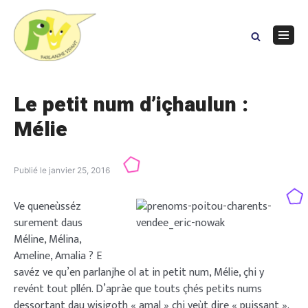
Skip
to
content
Navig
Menu
Le petit num d’içhaulun :
Mélie
Publié le
janvier 25, 2016
Ve queneùsséz
surement daus
Méline, Mélina,
Ameline, Amalia ? E
savéz ve qu’en parlanjhe ol at in petit num, Mélie, çhi y
revént tout pllén. D’apràe que touts çhés petits nums
dessortant dau wisigoth « amal » çhi veùt dire « puissant ».