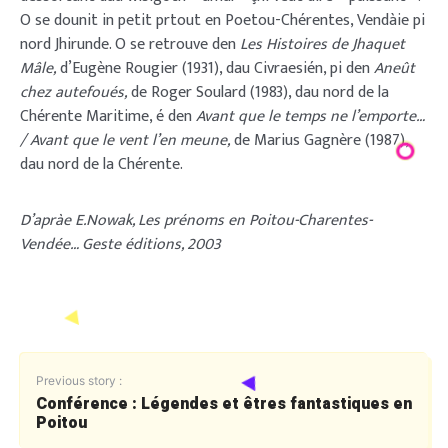
O se dounit in petit prtout en Poetou-Chérentes, Vendàie pi
nord Jhirunde. O se retrouve den
Les Histoires de Jhaquet
Mâle,
d’Eugène Rougier (1931), dau Civraesién, pi den
Aneût
chez autefoués,
de Roger Soulard (1983), dau nord de la
Chérente Maritime, é den
Avant que le temps ne l’emporte…
/ Avant que le vent l’en meune,
de Marius Gagnère (1987),
dau nord de la Chérente.
D’apràe E.Nowak, Les prénoms en Poitou-Charentes-
Vendée… Geste éditions, 2003
Previous story :
Conférence : Légendes et êtres fantastiques en
Poitou