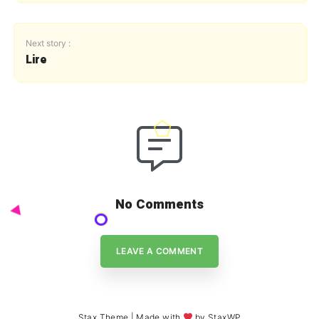
Next story :
Lire
No Comments
LEAVE A COMMENT
Stax Theme
| Made with
by
StaxWP