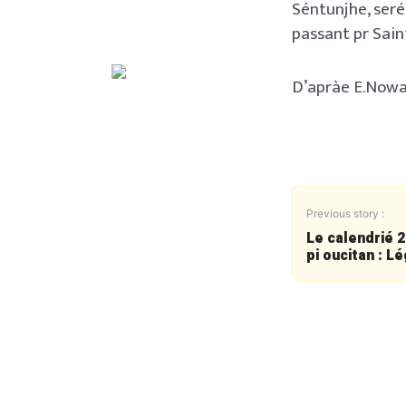
Séntunjhe, serét
passant pr Sain
D’apràe E.Nowa
Previous story :
Le calendrié 2
pi oucitan : L