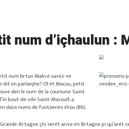
tit num d’içhaulun :
etit num brtun Malo é savéz-ve
 dit en parlanjhe? Ol ét Macou, petit
ouve den le num de la coumune Saint
d’in bout-de-vile Saint-Macoult a
 den daus nums de funtaenes étou (86).
e Grande-Brtagne çhi serét arive en Brtagne pi qu’arét 