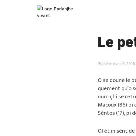
Skip
to
content
Le pe
Publié le
mars 6, 2016
O se doune le p
quement qu’o se
num çhi se retr
Macoux (86) pi 
Séntes (17), pi
Ol ét in sént d