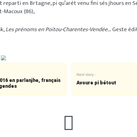
 reparti en Brtagne, pi qu’arét venu fini sés jhours en 
t-Macoux (86),
k,
Les prénoms en Poitou-Charentes-Vendée…
Geste édit
Next story :
016 en parlanjhe, français
Avoure pi bétout
égendes