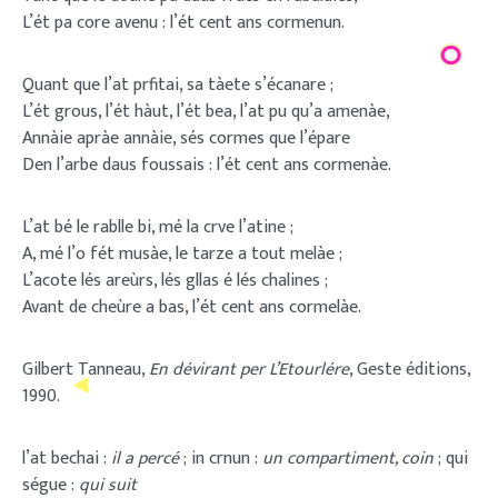
L’ét pa core avenu : l’ét cent ans cormenun.
Quant que l’at prfitai, sa tàete s’écanare ;
L’ét grous, l’ét hàut, l’ét bea, l’at pu qu’a amenàe,
Annàie apràe annàie, sés cormes que l’épare
Den l’arbe daus foussais : l’ét cent ans cormenàe.
L’at bé le rablle bi, mé la crve l’atine ;
A, mé l’o fét musàe, le tarze a tout melàe ;
L’acote lés areùrs, lés gllas é lés chalines ;
Avant de cheùre a bas, l’ét cent ans cormelàe.
Gilbert Tanneau,
En dévirant per L’Etourlére
, Geste éditions,
1990.
l’at bechai :
il a percé
; in crnun :
un compartiment, coin
; qui
ségue :
qui suit