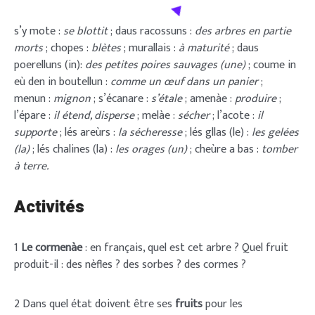
s’y mote :
se blottit
; daus racossuns :
des arbres en partie
morts
; chopes :
blètes
; murallais :
à maturité
; daus
poerelluns (in):
des petites poires sauvages (une)
; coume in
eù den in boutellun :
comme un œuf dans un panier
;
menun :
mignon
; s’écanare :
s’étale
; amenàe :
produire
;
l’épare :
il étend, disperse
; melàe :
sécher
; l’acote :
il
supporte
; lés areùrs :
la sécheresse
; lés gllas (le) :
les gelées
(la)
; lés chalines (la) :
les orages (un)
; cheùre a bas :
tomber
à terre.
Activités
1
Le cormenàe
: en français, quel est cet arbre ? Quel fruit
produit-il : des nèfles ? des sorbes ? des cormes ?
2 Dans quel état doivent être ses
fruits
pour les