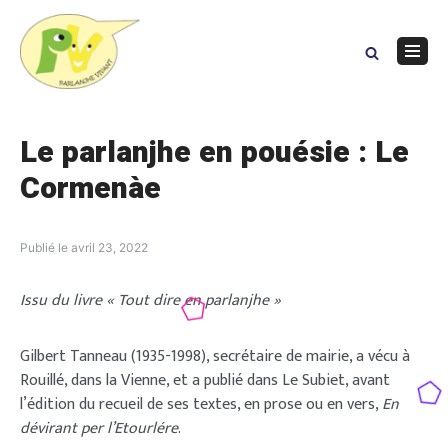
Skip
to
content
Navig
Menu
Le parlanjhe en pouésie : Le
Cormenàe
Publié le
avril 23, 2022
Issu du livre « Tout dire en parlanjhe »
Gilbert Tanneau (1935-1998), secrétaire de mairie, a vécu à
Rouillé, dans la Vienne, et a publié dans Le Subiet, avant
l’édition du recueil de ses textes, en prose ou en vers,
En
dévirant per l’Etourlére
.