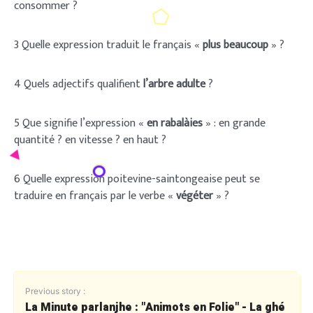
consommer ?
3 Quelle expression traduit le français «
plus beaucoup
» ?
4 Quels adjectifs qualifient
l’arbre adulte
?
5 Que signifie l’expression «
en rabalàies
» : en grande
quantité ? en vitesse ? en haut ?
6 Quelle expression poitevine-saintongeaise peut se
traduire en français par le verbe «
végéter
» ?
Previous story :
La Minute parlanjhe : "Animots en Folie" - La ghé