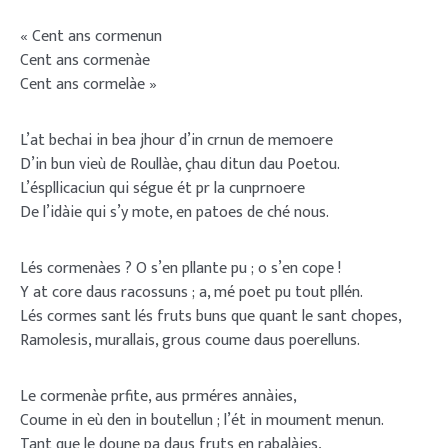
« Cent ans cormenun
Cent ans cormenàe
Cent ans cormelàe »
L’at bechai in bea jhour d’in crnun de memoere
D’in bun vieù de Roullàe, çhau ditun dau Poetou.
L’éspllicaciun qui ségue ét pr la cunprnoere
De l’idàie qui s’y mote, en patoes de ché nous.
Lés cormenàes ? O s’en pllante pu ; o s’en cope !
Y at core daus racossuns ; a, mé poet pu tout pllén.
Lés cormes sant lés fruts buns que quant le sant chopes,
Ramolesis, murallais, grous coume daus poerelluns.
Le cormenàe prfite, aus prméres annàies,
Coume in eù den in boutellun ; l’ét in moument menun.
Tant que le doune pa daus fruts en rabalàies,