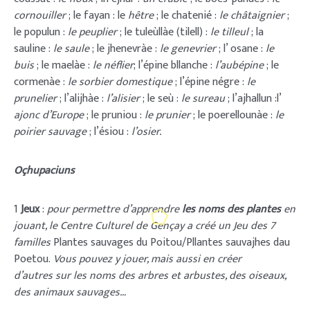
cornouiller
; le fayan : le
hêtre
; le chatenié :
le châtaignier
;
le populun :
le peuplier
; le tuleùllàe (tilell) :
le tilleul
; la
sauline :
le saule
; le jhenevràe :
le genevrier
; l’ osane :
le
buis
; le maelàe :
le néflier
; l’épine bllanche :
l’aubépine
; le
cormenàe :
le sorbier domestique
; l’épine négre :
le
prunelier
; l’alijhàe :
l’alisier
; le seù :
le sureau
; l’ajhallun :l’
ajonc d’Europe
; le pruniou :
le prunier
; le poerellounàe :
le
poirier sauvage
; l’ésiou :
l’osier.
Oçhupaciuns
1
Jeux
:
pour permettre d’apprendre
les noms des plantes
en
jouant, le Centre Culturel de Gençay a créé un Jeu des 7
familles
Plantes sauvages du Poitou/Pllantes sauvajhes dau
Poetou.
Vous pouvez y jouer, mais aussi en créer
d’autres sur les noms des arbres et arbustes, des oiseaux,
des animaux sauvages…