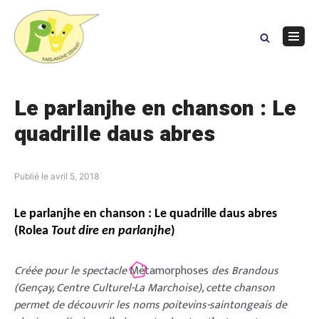
Skip
to
content
Navig
Menu
Le parlanjhe en chanson : Le
quadrille daus abres
Publié le
avril 5, 2018
Le parlanjhe en chanson : Le quadrille daus abres
(Rolea
Tout dire en parlanjhe
)
Créée pour le spectacle
Métamorphoses
des Brandous
(Gençay, Centre Culturel-La Marchoise), cette chanson
permet de découvrir les noms poitevins-saintongeais de