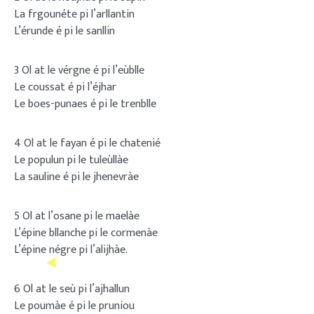
La frgounéte pi l’arllantin
L’érunde é pi le sanllin
3 Ol at le vérgne é pi l’eùblle
Le coussat é pi l’éjhar
Le boes-punaes é pi le trenblle
4 Ol at le fayan é pi le chatenié
Le populun pi le tuleùllàe
La sauline é pi le jhenevràe
5 Ol at l’osane pi le maelàe
L’épine bllanche pi le cormenàe
L’épine négre pi l’alijhàe.
6 Ol at le seù pi l’ajhallun
Le poumàe é pi le pruniou