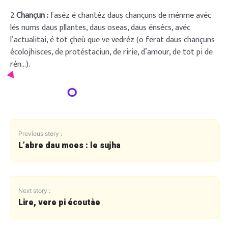
2
Chançun :
faséz é chantéz daus chançuns de ménme avéc
lés nums daus pllantes, daus oseas, daus énsécs, avéc
l’actualitai, é tot çheù que ve vedréz (o ferat daus chançuns
écolojhisces, de protéstaciun, de ririe, d’amour, de tot pi de
rén…).
Previous story :
L’abre dau moes : le sujha
Next story :
Lire, vere pi écoutàe