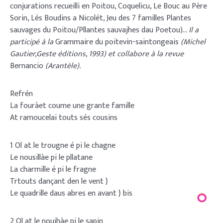
conjurations recueilli en Poitou, Coquelicu, Le Bouc au Père
Sorin, Lés Boudins a Nicolét, Jeu des 7 familles Plantes
sauvages du Poitou/Pllantes sauvajhes dau Poetou)…
Il a
participé à la
Grammaire du poitevin-saintongeais
(Michel
Gautier,Geste éditions, 1993) et collabore à la revue
Bernancio
(Arantèle).
Refrén
La fouràet coume une grante famille
At ramoucelai touts sés cousins
1 Ol at le trougne é pi le chagne
Le nousillàe pi le pllatane
La charmille é pi le fragne
Trtouts dançant den le vent }
Le quadrille daus abres en avant } bis
2 Ol at le noujhàe pi le sapin