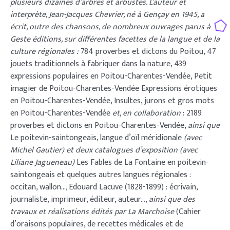
plusieurs dizaines d’arbres et arbustes. L’auteur et
interprète, Jean-Jacques Chevrier, né à Gençay en 1945, a
écrit, outre des chansons, de nombreux ouvrages parus à
Geste éditions, sur différentes facettes de la langue et de la
culture régionales :
784 proverbes et dictons du Poitou, 47
jouets traditionnels à fabriquer dans la nature, 439
expressions populaires en Poitou-Charentes-Vendée, Petit
imagier de Poitou-Charentes-Vendée Expressions érotiques
en Poitou-Charentes-Vendée, Insultes, jurons et gros mots
en Poitou-Charentes-Vendée
et, en collaboration
: 2189
proverbes et dictons en Poitou-Charentes-Vendée,
ainsi que
Le poitevin-saintongeais, langue d’oïl méridionale
(avec
Michel Gautier) et deux catalogues d’exposition (avec
Liliane Jagueneau)
Les Fables de La Fontaine en poitevin-
saintongeais et quelques autres langues régionales :
occitan, wallon…
,
Edouard Lacuve (1828-1899) : écrivain,
journaliste, imprimeur, éditeur, auteur…,
ainsi que des
travaux et réalisations édités par La Marchoise
(Cahier
d’oraisons populaires, de recettes médicales et de