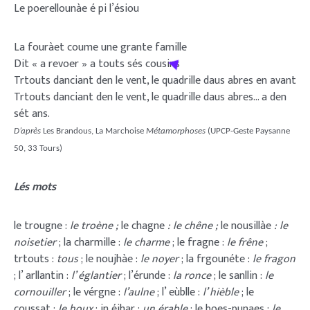
Le poerellounàe é pi l’ésiou
La fouràet coume une grante famille
Dit « a revoer » a touts sés cousins
Trtouts danciant den le vent, le quadrille daus abres en avant
Trtouts danciant den le vent, le quadrille daus abres… a den
sét ans.
D’après
Les Brandous, La Marchoise
Métamorphoses
(UPCP-Geste Paysanne
50, 33 Tours)
Lés mots
le trougne :
le troène ;
le chagne
: le chêne ;
le nousillàe
: le
noisetier
; la charmille :
le charme
; le fragne :
le frêne
;
trtouts :
tous
; le noujhàe :
le noyer
; la frgounéte :
le fragon
; l’ arllantin :
l’ églantier
; l’érunde :
la ronce
; le sanllin :
le
cornouiller
; le vérgne :
l’aulne
; l’ eùblle :
l’ hièble
; le
coussat :
le houx
; in éjhar :
un érable
; le boes-punaes :
le