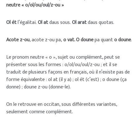
neutre « o/ol/ou/oul/z-ou »
Ol ét
l’égalitai.
Ol at
daus sous.
Ol arat
daus quotas.
Acote z-ou
, acote z-ou pa,
o vat. O doune
pa quant
o doune
.
Le pronom neutre « o », sujet ou complément, peut se
présenter sous les formes : o/ol/ou/oul/z-ou ; et il se
traduit de plusieurs façons en français, où il n’existe pas de
forme équivalente : ol at (il y a) ; ol ét (c’est) ; o doune (ça
donne) ; doune z-ou (donne-le).
On le retrouve en occitan, sous différentes variantes,
seulement comme complément.