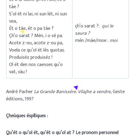
tàe ?
S’ol ét ni lai, ni sun lét, ni sun
vea,
çh’o sarat ?:
qui le
Ét o tàe, ét o pa tàe ?
saura ?
Çh’o sarat ? Mén, i o sé pa.
mén /màe/moe :
moi
Acote z-ou, acote z-ou pa,
Voela ce qu’ol ét lés quotas.
Produiséz produiséz !
Ol ét den nos caesses qu’o
vat, vàu !
André Pacher
La Grande Banissére. Vilajhe a vendre
, Geste
éditions, 1997
Çheùques ésplliques :
Qu’ét o qu’ol ét, qu’ét o qu’ol at ? Le pronom personnel