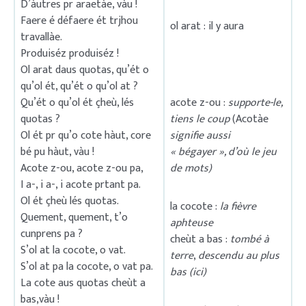
D’àutres pr araetàe, vàu !
Faere é défaere ét trjhou
ol arat : il y aura
travallàe.
Produiséz produiséz !
Ol arat daus quotas, qu’ét o
qu’ol ét, qu’ét o qu’ol at ?
Qu’ét o qu’ol ét çheù, lés
acote z-ou :
supporte-le,
quotas ?
tiens le coup
(Acotàe
Ol ét pr qu’o cote hàut, core
signifie aussi
bé pu hàut, vàu !
« bégayer », d’où le jeu
Acote z-ou, acote z-ou pa,
de mots)
I a-, i a-, i acote prtant pa.
Ol ét çheù lés quotas.
la cocote :
la fièvre
Quement, quement, t’o
aphteuse
cunprens pa ?
cheùt a bas :
tombé à
S’ol at la cocote, o vat.
terre
,
descendu au plus
S’ol at pa la cocote, o vat pa.
bas (ici)
La cote aus quotas cheùt a
bas,vàu !