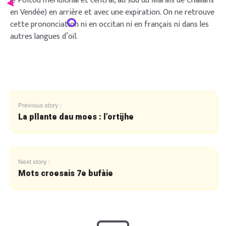
le Poitou méridional et central, au sud du Marais de Challans
en Vendée) en arrière et avec une expiration. On ne retrouve
cette prononciation ni en occitan ni en français ni dans les
autres langues d’oïl.
Previous story :
La pllante dau moes : l’ortijhe
Next story :
Mots croesais 7e bufàie