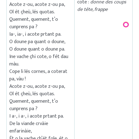
cote :
donne des coups
Acote z-ou, acote z-ou pa,
de tête, frappe
Ol ét çheù, lés quotas.
Quement, quement, t’o
cunprens pa ?
Ia-, ia-, i acote prtant pa.
O doune pa quant o doune,
O doune quant o doune pa.
Ine vache çhi cote, o fét dau
màu.
Cope li lés cornes, a coterat
pa, vàu !
Acote z-ou, acote z-ou pa,
Ol ét çheù, lés quotas.
Quement, quement, t’o
cunprens pa ?
I a-, i a-, i acote prtant pa.
De la viande crvàie
enfarinàie,
Ét o la vache çh’ét fole, ét o