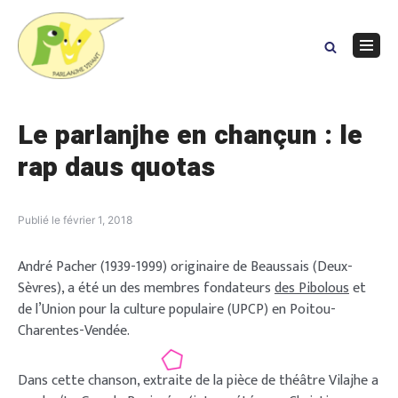
Skip
to
content
Navig
Menu
Le parlanjhe en chançun : le
rap daus quotas
Publié le
février 1, 2018
André Pacher (1939-1999) originaire de Beaussais (Deux-
Sèvres), a été un des membres fondateurs
des Pibolous
et
de l’Union pour la culture populaire (UPCP) en Poitou-
Charentes-Vendée.
Dans cette chanson, extraite de la pièce de théâtre Vilajhe a