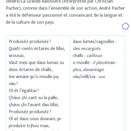
vendre/La Grande Banissére (interprétée par Christian
Pacher), comme dans l’ensemble de son action, André Pacher
a été le défenseur passionné et convaincant de la langue et
de la culture de son pays.
Produiséz produiséz !
daus lumas/cagoulles :
Quatr-cents éctares de bllai,
des escargots
arousai,
challs :
cailloux
Vàut meù que daus lumas su
o moulle :
il pleut
mae :
deùs éctares de challs,
plus, davantage
Ine annàie qu’o moulle pa,
vàu/oéll/sia :
oui
vàu !
Ol ét l’égalitai !
Çhàus çhi sant su la palle,
çhàus çhi fasant dau bllai,
Produiséz produiséz !
Ol at daus sous dounais, pr
produire trjhou mae,