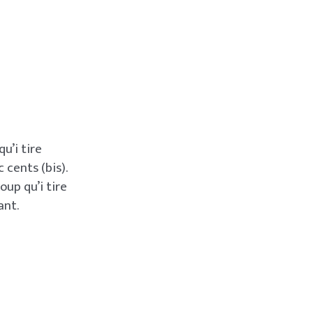
u’i tire
c cents (bis).
up qu’i tire
ant.