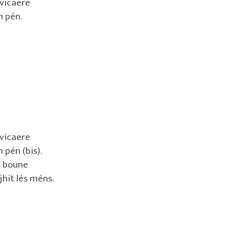
 vicaere
n pén.
 vicaere
 pén (bis).
i boune
jhit lés méns.