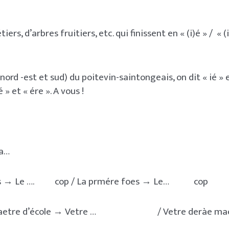
ers, d’arbres fruitiers, etc. qui finissent en « (i)é » / « (
(nord -est et sud) du poitevin-saintongeais, on dit « ié » e
 » et « ére ». A vous !
a…
oes → Le …. cop / La prmére foes → Le… cop
 maetre d’école → Vetre … / Vetre deràe maet