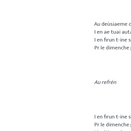
Au deùsiaeme co
I en ae tuai auta
I en firun t-ine
Pr le dimenche 
Au refrén
I en firun t-ine
Pr le dimenche 