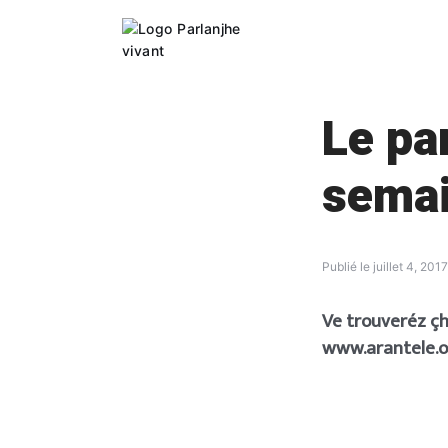
Skip
to
content
Le pa
semai
Publié le
juillet 4, 2017
Ve trouveréz çh
www.arantele.or