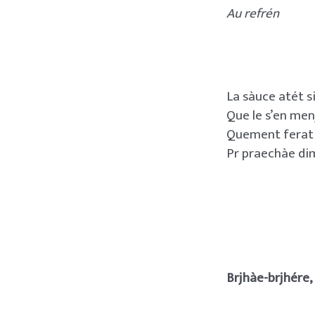
Au refrén
La sàuce atét s
Que le s’en menj
Quement ferat 
Pr praechàe di
Brjhàe-brjhére