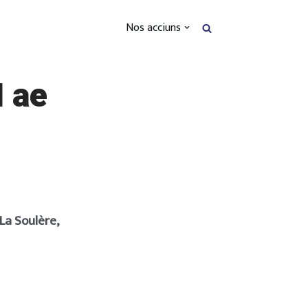
Nos acciuns
I ae
La Soulère,