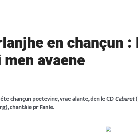
rlanjhe en chançun : 
 men avaene
éte chançun poetevine, vrae alante, den le CD
Cabaret
(
g), chantàie pr Fanie.