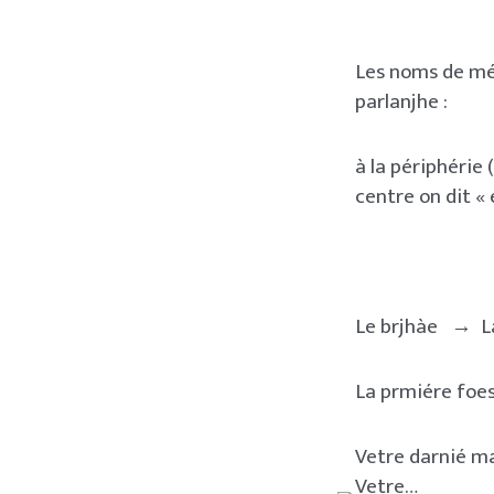
Les noms de méti
parlanjhe :
à la périphérie 
centre on dit « é
Le brjhàe → L
La prmiére f
Vetre darnié
Vetre…