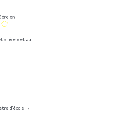
i)ére en
t « iére » et au
re d’école →