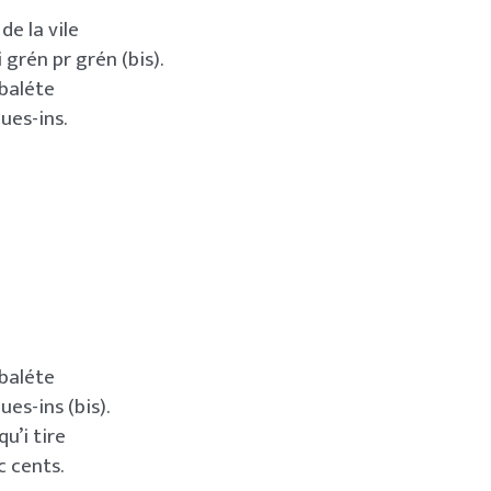
de la vile
grén pr grén (bis).
rbaléte
ues-ins.
rbaléte
es-ins (bis).
u’i tire
c cents.