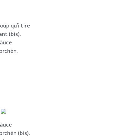
up qu’i tire
nt (bis).
 sàuce
prchén.
 sàuce
prchén (bis).