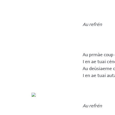
Au refrén
Au prmàe coup q
I en ae tuai cén
Au deùsiaeme co
I en ae tuai aut
Au refrén