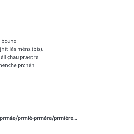
i boune
hit lés méns (bis).
éll çhau praetre
menche prchén
, prmàe/prmié-prmére/prmiére…