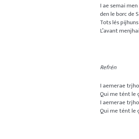
I ae semai men
den le borc de S
Tots lés pijhuns 
L’avant menjhai
Refrén
I aemerae trjh
Qui me tént le 
I aemerae trjh
Qui me tént le 