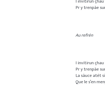
I invitirun çhau
Pr y trenpàe su
Au refrén
I invitirun çhau
Pr y trenpàe sun
La sàuce atét s
Que le s’en men