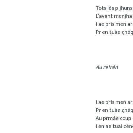
Tots lés pijhuns 
L’avant menjhai 
I ae pris men a
Pr en tuàe çhéq
Au refrén
I ae pris men a
Pr en tuàe çhéqu
Au prmàe coup q
I en ae tuai cén