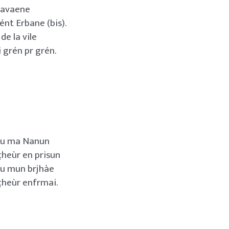
 avaene
ént Erbane (bis).
de la vile
 grén pr grén.
ou ma Nanun
çheùr en prisun
ou mun brjhàe
çheùr enfrmai.