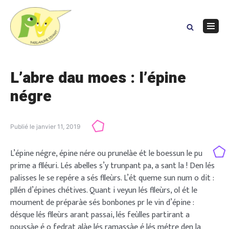
Skip
to
content
Navig
Menu
L’abre dau moes : l’épine
négre
Publié le
janvier 11, 2019
L’épine négre, épine nére ou prunelàe ét le boessun le pu
prime a flléuri. Lés abelles s’y trunpant pa, a sant la ! Den lés
palisses le se repére a sés flleùrs. L’ét queme sun num o dit :
pllén d’épines chétives. Quant i veyun lés flleùrs, ol ét le
moument de préparàe sés bonbones pr le vin d’épine :
désque lés flleùrs arant passai, lés feùlles partirant a
poussàe é o fedrat alàe lés ramassàe é lés métre den la