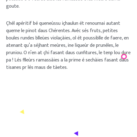
goute.
Çhél apéritif bé queneùssu içhaulun ét renoumai autant
queme le pinot daus Chérentes. Avéc sés fruts, petites
boules rundes blleùes violaçàies, ol ét poussiblle de faere, en
atenant qu’a séjhant meùres, ine liqueùr de prunéles, le
pruniou. O n’en at çhi fasant daus cunfitures, le tenp lou dure
pa ! Lés flleùrs ramassàies a la prime é sechàies fasant daus
tisanes pr lés maus de tàetes.