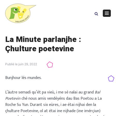
Skip
to
content
Navig
Menu
La Minute parlanjhe :
Çhulture poetevine
Publié le
juin 29, 2022
Bunjhour lés mundes.
L’àutre semadi qu’ét pa vieù, i me sé nalai au grand
Bal
Poetevin
ché nous amis vendéyéns dau Bas Poetou a La
Roche Su Yun. Durant six eùres, i ae étai nijhai den la
çhulture Poetevine, ol at étai ine nijhade (ine imérçiun)