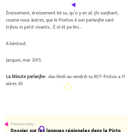
Éreùsement, éreùsement bé su, qu’o y en at çhi sunjhant,
coume nous àutres, que le Poetou é sun parlanjhe sant
trjhou in petit vivants… É ol ét pa fini….
A béntout.
Jacques, mar 2015.
La Minute parlanjhe
: dau léndi au vendrdi su RCF-Poitou a 11
eùres 30
Previous story :
Dossier sur les langues régionales dans le Picto