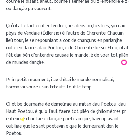
coume le disant aneùt, coume i aemerae ou z-entendre é z-
ou dançàe pu souvent.
Qu’ol at étai bén d’entendre çhés deùs orçhéstres, yin dau
péyis de Vendàie (Écllerzie) é l’àutre de Chérente. Chaquin
lleù tour, le se répouniant a cot de chançuns en parlanjhe
oubé en dances dau Poétou, é de Chérente bé su. Etou, ol at
fét dau bén d’entendre causàe le munde, é de voer tot pllén
de mundes dançàe.
Pr in petit moument, i ae çhitai le munde normalisai,
formatai voure i sun trtouts tout le tenp.
Ol ét bé doumajhe de demeùràe au mitan dau Poetou, dau
Haut Poetou, é qu’o fàut faere tot pllén de çhilométres pr
entendre chantàe é dançàe poetevin que, baecop avant
oublliàe que le sant poetevin é que le demeùrant den le
Poetou.