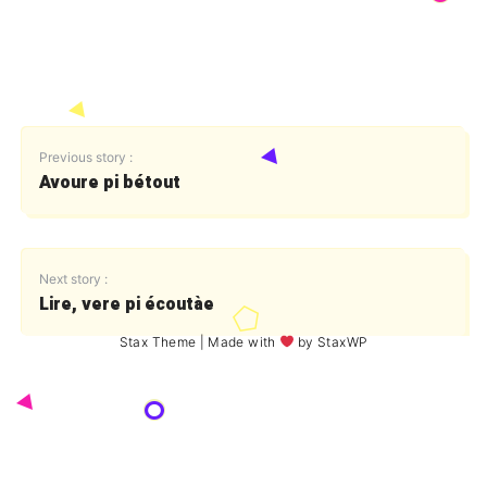
Previous story :
Avoure pi bétout
Next story :
Lire, vere pi écoutàe
Stax Theme
| Made with
by
StaxWP