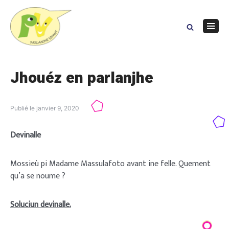
Skip
to
content
Navig
Menu
Jhouéz en parlanjhe
Publié le
janvier 9, 2020
Devinalle
Mossieù pi Madame Massulafoto avant ine felle. Quement
qu’a se noume ?
Soluciun devinalle.