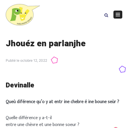
Skip
to
content
Navig
Menu
Jhouéz en parlanjhe
Publié le
octobre 12, 2022
Devinalle
Queù diférence qu’o y at entr ine chebre é ine boune seùr ?
Quelle différence y a-t-il
entre une chèvre et une bonne soeur ?