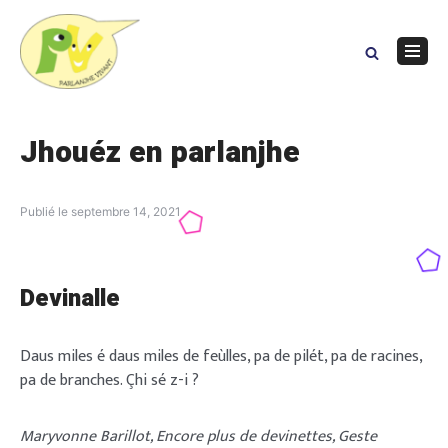
Skip
to
content
Navig
Menu
Jhouéz en parlanjhe
Publié le
septembre 14, 2021
Devinalle
Daus miles é daus miles de feùlles, pa de pilét, pa de racines,
pa de branches. Çhi sé z-i ?
Maryvonne Barillot, Encore plus de devinettes, Geste