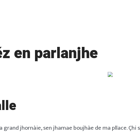
z en parlanjhe
lle
la grand jhornàie, sen jhamae boujhàe de ma pllace. Çhi sé