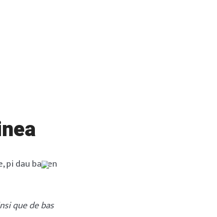
inea
, pi dau bas en
nsi que de bas