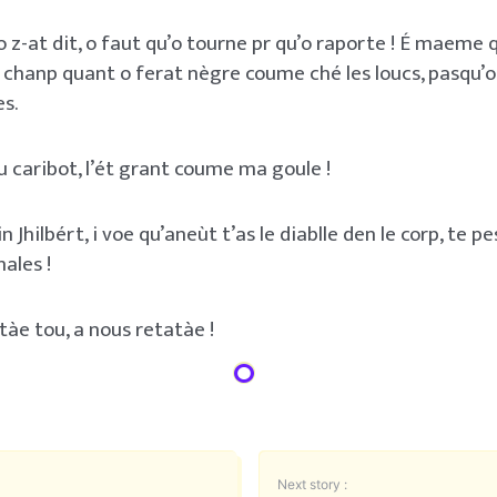
z-at dit, o faut qu’o tourne pr qu’o raporte ! É maeme qu
chanp quant o ferat nègre coume ché les loucs, pasqu’o
s.
u caribot, l’ét grant coume ma goule !
 Jhilbért, i voe qu’aneùt t’as le diablle den le corp, te p
ales !
tàe tou, a nous retatàe !
Next story :