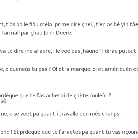
t, t’as pa le fiàu melai pr me dire çheù, t’en as bé yin tàe 
e Farmall par çhau John Deere.
va te dire ine afaere, i le voe pas jhàune ! I diràe putout 
e, o queneùs tu pas ? Ol ét la marque, ol et amériquén et
prdèque que te l’as achetai de çhète couleùr ?
e, o se voet pa quant i travalle den més chanps !
ntend ! Et prdèque que te l’araetes pa quant tu vas riçoun