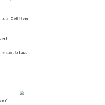
tou ! Oéll ! I vén
vért !
 le sant trtous
àe ?