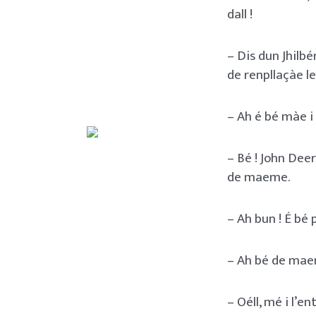
dall !
– Dis dun Jhilbér
de renpllaçàe l
– Ah é bé màe i 
– Bé ! John Deer
de maeme.
– Ah bun ! É bé 
– Ah bé de maem
– Oéll, mé i l’e