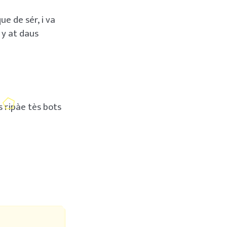
e de sér, i va
 y at daus
es ripàe tès bots