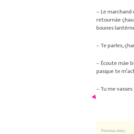
– Le marchand o 
retournàe çhau 
bounes lantérne
– Te parles, çha
– Écoute màe bin
pasque te m’ach
– Tu me vasses 
Previous story :