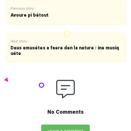
Previous story :
Avoure pi bétout
Next story :
Daus amusétes a faere den la nature : ine musiq
uéte
No Comments