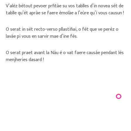
V’aléz bétout pevoer prfitàe su vos tablles d’in novea sét de
tablle qu’ét apràe se faere émolàe a l’eùre qu’i vous causun !
O serat in sét recto-verso pllastifiai, o fét que ve peréz o
lavàe pi vous en sarvir mae d’ine fés.
O serat praet avant la Nàu é o vat faere causàe pendant lés
menjheries dasard !