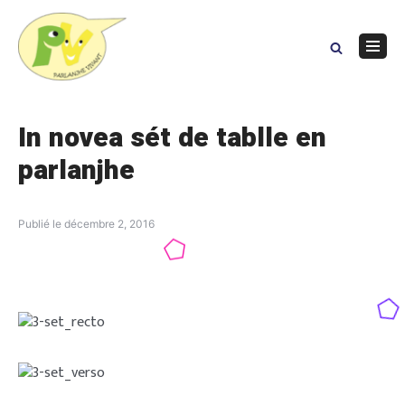
Skip
to
content
Navig
Menu
In novea sét de tablle en
parlanjhe
Publié le
décembre 2, 2016