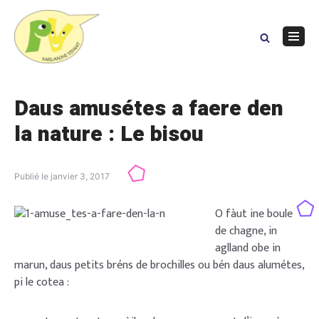
Skip
to
content
Navig
Menu
Daus amusétes a faere den
la nature : Le bisou
Publié le
janvier 3, 2017
O fàut ine boule
de chagne, in
aglland obe in
marun, daus petits bréns de brochilles ou bén daus alumétes,
pi le cotea :