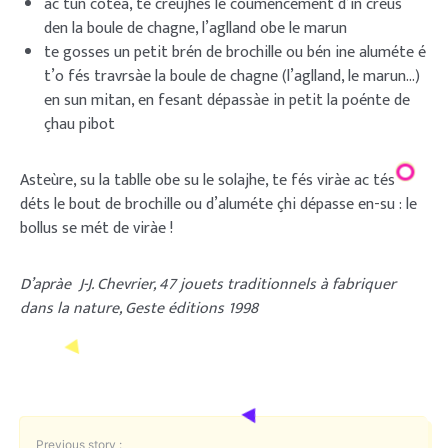
ac tun cotea, te creùjhes le coumencement d’in creùs
den la boule de chagne, l’aglland obe le marun
te gosses un petit brén de brochille ou bén ine aluméte é
t’o fés travrsàe la boule de chagne (l’aglland, le marun…)
en sun mitan, en fesant dépassàe in petit la poénte de
çhau pibot
Asteùre, su la tablle obe su le solajhe, te fés viràe ac tés
déts le bout de brochille ou d’aluméte çhi dépasse en-su : le
bollus se mét de viràe !
D’apràe J-J. Chevrier, 47 jouets traditionnels à fabriquer
dans la nature, Geste éditions 1998
Previous story :