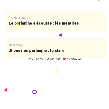
Previous story :
Le parlanjhe a écoutàe : lés mentries
Next story :
Jhouéz en parlanjhe : le slam
Stax Theme
| Made with
by
StaxWP