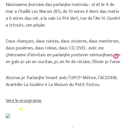
Neùviaeme jhornàie dau parlanjhe matrnàu : ol ét le 4 de
mar a Chaillé Les Marais (85), de 10 eùres é demi dau matin
a 6 eùres dau sér, a la sale Le Pré Vert, rue de l’An VI. Ouvért
a trtouts, sen péyàe.
Daus chançuns, daus cuntes, daus istoeres, daus menteries,
daus pouèmes, daus roleas, daus CD, DVD… avéc ine
çhénzaene d’énvitais en parlanjhe poetevin-séntunjhaes, yin
en galo pi yin en oucitan, pi, en fin de réciàie, Olivier pi Fanie.
Atornai pr Parlanjhe Vivant avéc l’UPCP-Métive, l’ACEDEM,
Arantéle-La Soulère é La Maison du Petit Poitou.
Vere le prougrame.