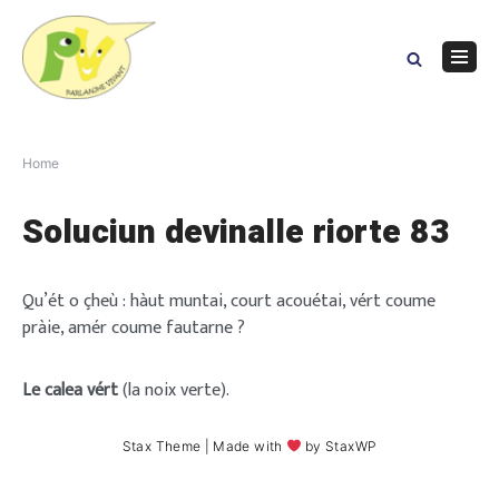
Skip
to
content
Navig
Menu
Home
Soluciun devinalle riorte 83
Qu’ét o çheù : hàut muntai, court acouétai, vért coume
pràie, amér coume fautarne ?
Le calea vért
(la noix verte).
Stax Theme
| Made with
by
StaxWP